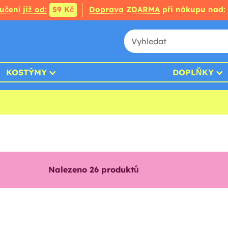
čení již od:
59 Kč
Doprava ZDARMA
při nákupu nad:
KOSTÝMY
DOPLŇKY
Nalezeno
26
produktů