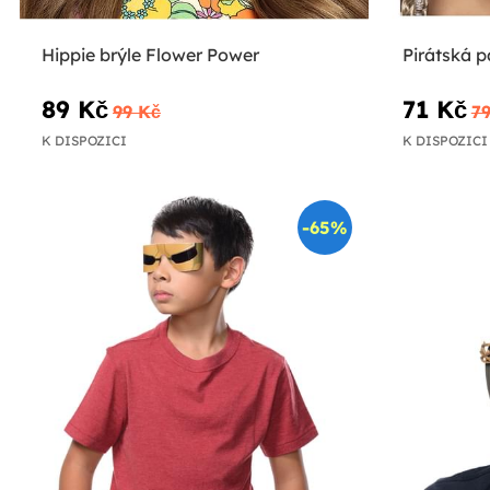
Hippie brýle Flower Power
Pirátská 
89 Kč
71 Kč
99 Kč
7
K DISPOZICI
K DISPOZICI
-65%