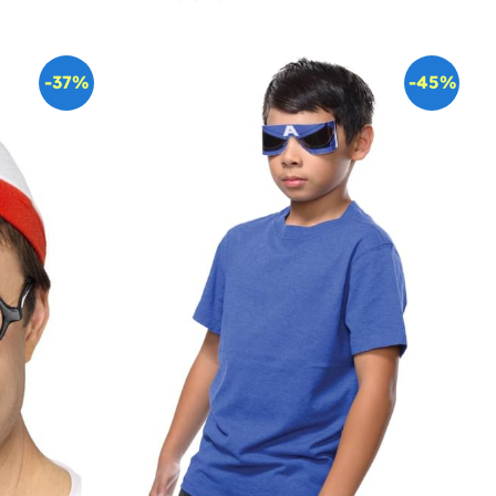
-37%
-45%