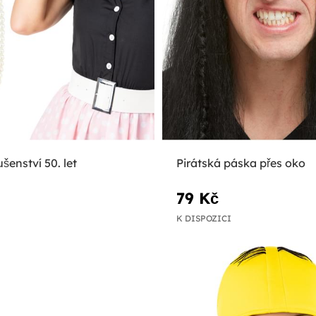
šenství 50. let
Pirátská páska přes oko
79 Kč
K DISPOZICI