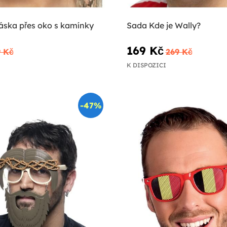
páska přes oko s kamínky
Sada Kde je Wally?
169 Kč
9 Kč
269 Kč
K DISPOZICI
-47%