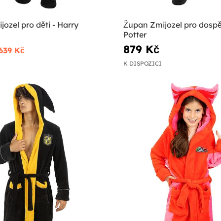
ozel pro děti - Harry
Župan Zmijozel pro dospě
Potter
879 Kč
639 Kč
K DISPOZICI