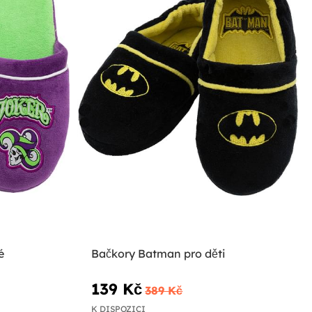
é
Bačkory Batman pro děti
139 Kč
389 Kč
K DISPOZICI