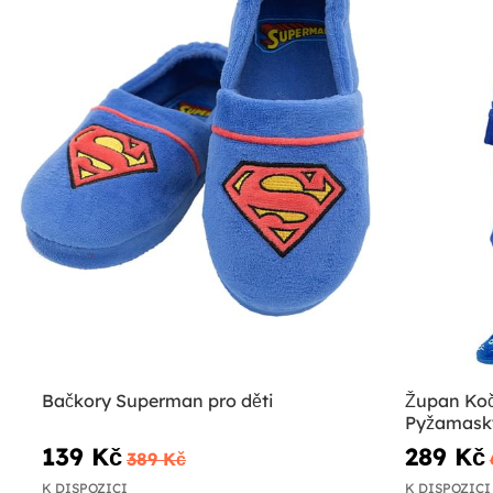
Bačkory Superman pro děti
Župan Koč
Pyžamask
139 Kč
289 Kč
389 Kč
K DISPOZICI
K DISPOZICI