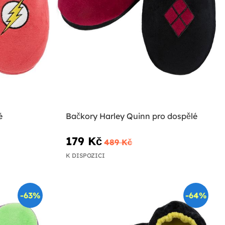
é
Bačkory Harley Quinn pro dospělé
179 Kč
489 Kč
K DISPOZICI
-63%
-64%