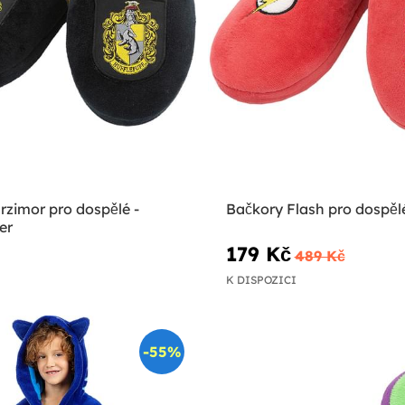
rzimor pro dospělé -
Bačkory Flash pro dospěl
er
179 Kč
489 Kč
K DISPOZICI
-55%