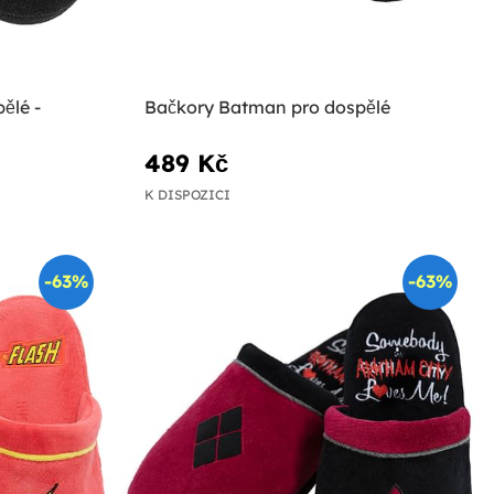
ělé -
Bačkory Batman pro dospělé
489 Kč
K DISPOZICI
-63%
-63%