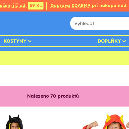
čení již od:
59 Kč
Doprava ZDARMA
při nákupu nad:
KOSTÝMY
DOPLŇKY
Nalezeno
70
produktů