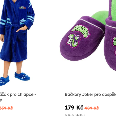
ičák pro chlapce -
Bačkory Joker pro dospěl
y
179 Kč
639 Kč
489 Kč
K DISPOZICI