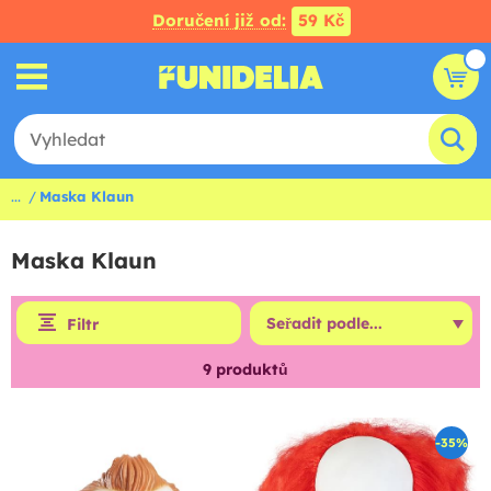
Doručení již od:
59 Kč
...
Maska Klaun
Maska Klaun
Filtr
9
produktů
-35%