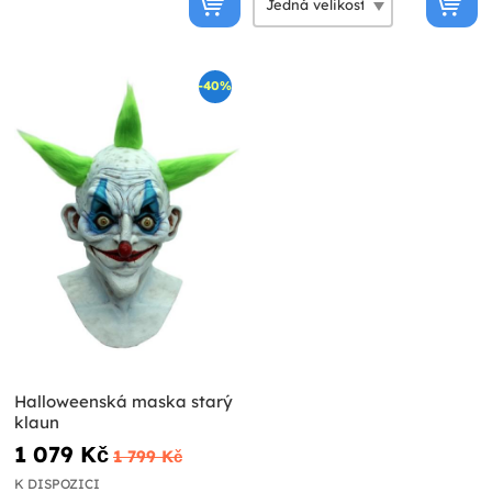
-40%
Halloweenská maska starý
klaun
1 079 Kč
1 799 Kč
K DISPOZICI