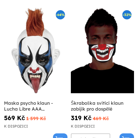
-64%
-32%
Maska psycho klaun -
Škraboška svítící klaun
Lucha Libre AAA
zabijík pro dospělé
Worldwide
569 Kč
319 Kč
1 599 Kč
469 Kč
K DISPOZICI
K DISPOZICI