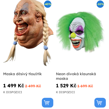
-40%
-10%
Maska děsivý tlouštík
Neon divoká klaunská
maska
1 499 Kč
1 529 Kč
2 499 Kč
1 699 Kč
K DISPOZICI
K DISPOZICI