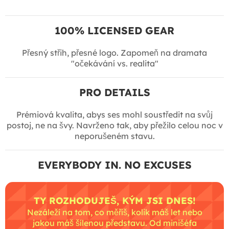
100% LICENSED GEAR
Přesný střih, přesné logo. Zapomeň na dramata
"očekávání vs. realita"
PRO DETAILS
Prémiová kvalita, abys ses mohl soustředit na svůj
postoj, ne na švy. Navrženo tak, aby přežilo celou noc v
neporušeném stavu.
EVERYBODY IN. NO EXCUSES
TY ROZHODUJEŠ, KÝM JSI DNES!
Nezáleží na tom, co měříš, kolik máš let nebo
jakou máš šílenou představu. Od minišéfa