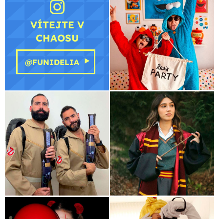
VÍTEJTE V
CHAOSU
@FUNIDELIA