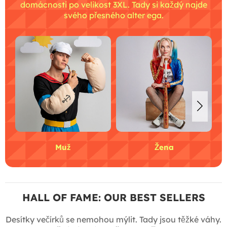
domácnosti po velikost 3XL. Tady si každý najde
svého přesného alter ega.
Muž
Žena
HALL OF FAME: OUR BEST SELLERS
Desítky večírků se nemohou mýlit. Tady jsou těžké váhy.