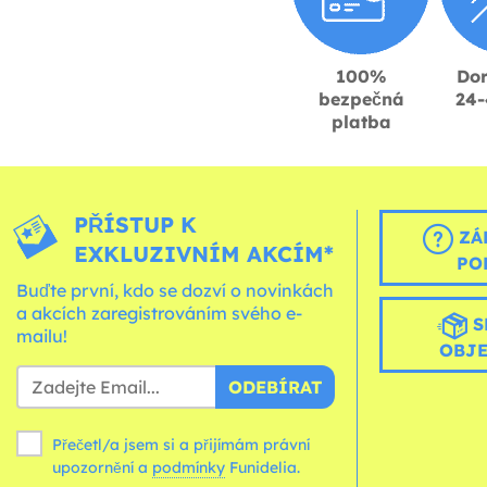
100%
Dor
bezpečná
24-
platba
PŘÍSTUP K
ZÁ
EXKLUZIVNÍM AKCÍM*
PO
Buďte první, kdo se dozví o novinkách
a akcích zaregistrováním svého e-
S
mailu!
OBJ
ODEBÍRAT
Přečetl/a jsem si a přijímám právní
upozornění a
podmínky
Funidelia.