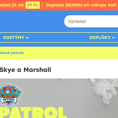
čení již od:
59 Kč
Doprava ZDARMA
při nákupu nad:
KOSTÝMY
DOPLŇKY
pková patrola
Skye a Marshall