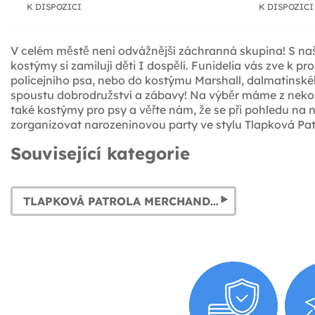
K DISPOZICI
K DISPOZICI
V celém městě není odvážnější záchranná skupina! S naši
kostýmy si zamilují děti I dospělí. Funidelia vás zve k
policejního psa, nebo do kostýmu Marshall, dalmatinskéh
spoustu dobrodružství a zábavy! Na výběr máme z nekon
také kostýmy pro psy a věřte nám, že se při pohledu na
zorganizovat narozeninovou party ve stylu Tlapková Patr
Související kategorie
TLAPKOVÁ PATROLA MERCHANDISING & DÁRKY