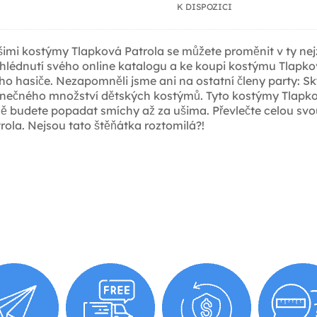
K DISPOZICI
mi kostýmy Tlapková Patrola se můžete proměnit v ty nejzá
 prohlédnutí svého online katalogu a ke koupi kostýmu Tlap
o hasiče. Nezapomněli jsme ani na ostatní členy party: Sky
ečného množství dětských kostýmů. Tyto kostýmy Tlapková 
 ně budete popadat smíchy až za ušima. Převlečte celou s
ola. Nejsou tato štěňátka roztomilá?!