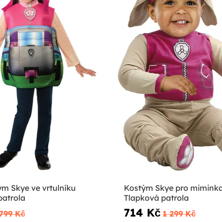
ým Skye ve vrtulníku
Kostým Skye pro miminka
patrola
Tlapková patrola
714 Kč
799 Kč
1 299 Kč