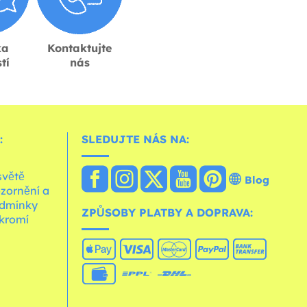
ka
Kontaktujte
tí
nás
:
SLEDUJTE NÁS NA:
světě
Blog
zornění a
dmínky
ZPŮSOBY PLATBY A DOPRAVA:
kromí