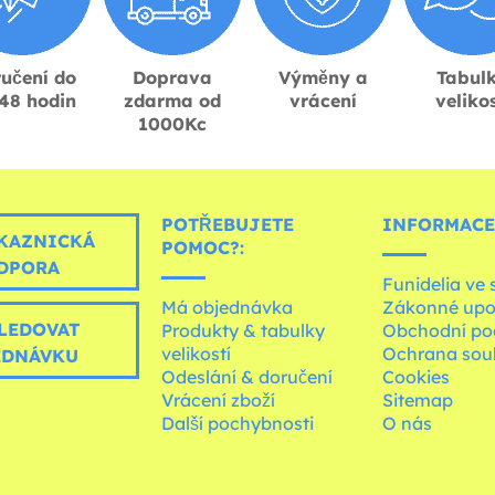
učení do
Doprava
Výměny a
Tabul
48 hodin
zdarma od
vrácení
velikos
1000Kc
POTŘEBUJETE
INFORMACE
KAZNICKÁ
POMOC?:
DPORA
Funidelia ve 
Má objednávka
Zákonné upo
LEDOVAT
Produkty & tabulky
Obchodní po
velikostí
Ochrana sou
EDNÁVKU
Odeslání & doručení
Cookies
Vrácení zboží
Sitemap
Další pochybnosti
O nás