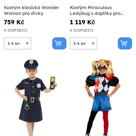
Kostým klasická Wonder
Kostým Miraculous
Woman pro dívky
Ladybug s doplňky pro
dívky
759 Kč
1 119 Kč
K DISPOZICI
K DISPOZICI