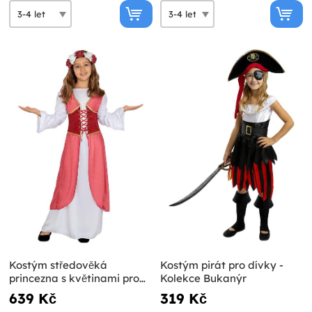
Kostým středověká
Kostým pirát pro dívky -
princezna s květinami pro
Kolekce Bukanýr
dívky
639 Kč
319 Kč