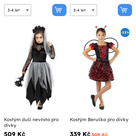
-33%
Kostým duší nevěsta pro
Kostým Beruška pro dívky
dívky
509 Kč
339 Kč
509 Kč