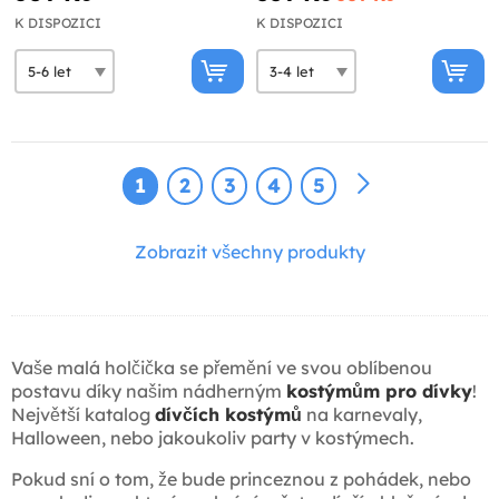
K DISPOZICI
K DISPOZICI
1
2
3
4
5
Zobrazit všechny produkty
Vaše malá holčička se přemění ve svou oblíbenou
postavu díky našim nádherným
kostýmům pro dívky
!
Největší katalog
dívčích kostýmů
na karnevaly,
Halloween, nebo jakoukoliv party v kostýmech.
Pokud sní o tom, že bude princeznou z pohádek, nebo