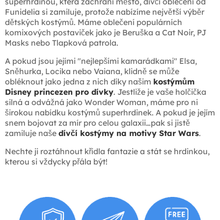
superhrdinou, která zachrání město, dívčí oblečení od
Funidelia si zamiluje, protože nabízíme největší výběr
dětských kostýmů. Máme oblečení populárních
komixových postaviček jako je Beruška a Cat Noir, PJ
Masks nebo Tlapková patrola.
A pokud jsou jejími "nejlepšími kamarádkami" Elsa,
Sněhurka, Locika nebo Vaiana, klidně se může
obléknout jako jedna z nich díky našim
kostýmům
Disney princezen pro dívky
. Jestliže je vaše holčička
silná a odvážná jako Wonder Woman, máme pro ni
širokou nabídku kostýmů superhrdinek. A pokud je jejím
snem bojovat za mír pro celou galaxii…pak si jistě
zamiluje naše
dívčí kostýmy na motivy Star Wars
.
Nechte ji roztáhnout křídla fantazie a stát se hrdinkou,
kterou si vždycky přála být!