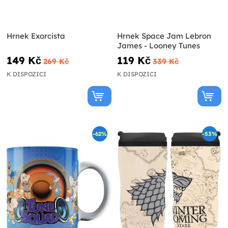
Hrnek Exorcista
Hrnek Space Jam Lebron
James - Looney Tunes
149 Kč
119 Kč
269 Kč
339 Kč
K DISPOZICI
K DISPOZICI
-62%
-53%