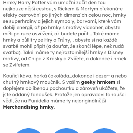
Hrnky Harry Potter vám umožní začít den tou
nejkouzelnější cestou, s Rickem & Mortym překonáte
efekty cestování po jiných dimenzích celou noc, hrnky
se superhrdiny a jejich symboly, barvami, které vám
dobijí energii, až po hrnky s motivy videoher, abyste
měli po ruce osvěžení, až budete pařit... Také máme
hrnky a půllitry ze Hry o Trůny, , abyste si na každé
svatbě mohli připít (a doufat, že skončí lépe, než rudá
svatba). Také máme ty nejroztomilejší hrnky s Disney
motivy, od Chipa z Krásky a Zvířete, a dokonce i hrnek
se Zvířetem!
Kouřící káva, horká čokoláda…dokonce i dezert a nebo
chutný hrnkový moučník. S vaším
geeky hrnkem
si
dopřejete oblíbenou pochoutku a zároveň ukážete, že
jste oddaný fanoušek. Protože jen opravdoví fanoušci
vědí, že na Funidelia máme ty nejoriginálnější
Merchandising hrnky
.