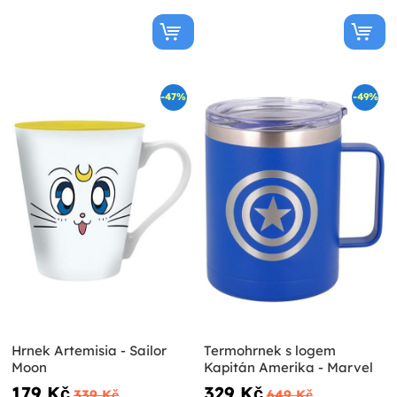
-47%
-49%
Hrnek Artemisia - Sailor
Termohrnek s logem
Moon
Kapitán Amerika - Marvel
179 Kč
329 Kč
339 Kč
649 Kč