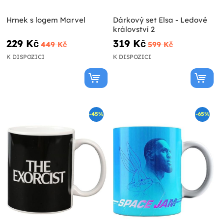
Hrnek s logem Marvel
Dárkový set Elsa - Ledové
království 2
229 Kč
319 Kč
449 Kč
599 Kč
K DISPOZICI
K DISPOZICI
-45%
-65%