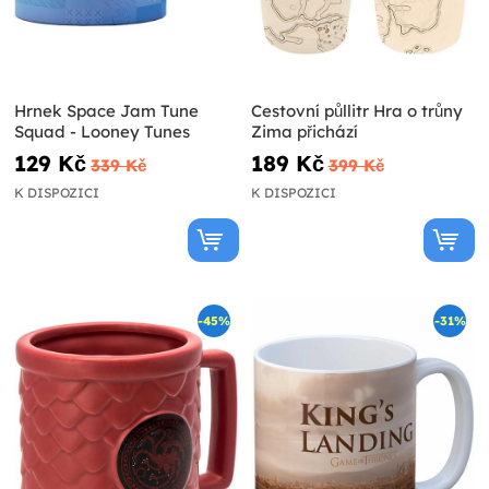
Hrnek Space Jam Tune
Cestovní půllitr Hra o trůny
Squad - Looney Tunes
Zima přichází
129 Kč
189 Kč
339 Kč
399 Kč
K DISPOZICI
K DISPOZICI
-45%
-31%