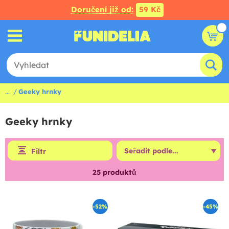
Doručení již od:
59 Kč
...
Geeky hrnky
Geeky hrnky
Filtr
25
produktů
-52%
-45%