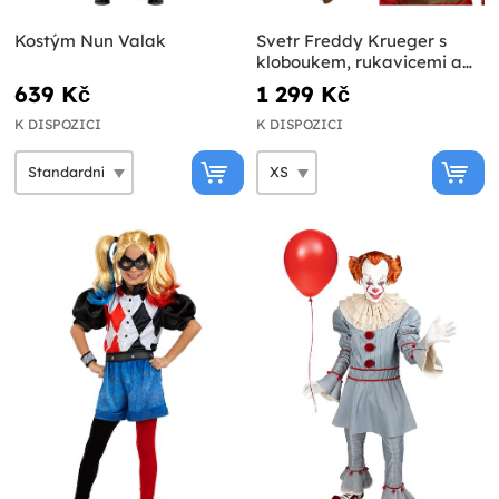
Kostým Nun Valak
Svetr Freddy Krueger s
kloboukem, rukavicemi a
maskou pro muže - Noční
639 Kč
1 299 Kč
můra v Elm street
K DISPOZICI
K DISPOZICI