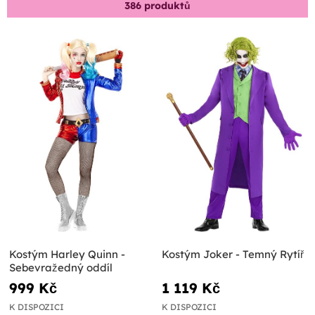
386
produktů
Kostým Harley Quinn -
Kostým Joker - Temný Rytíř
Sebevražedný oddíl
999 Kč
1 119 Kč
K DISPOZICI
K DISPOZICI