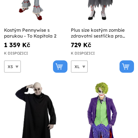
Kostým Pennywise s
Plus size kostým zombie
parukou - To Kapitola 2
zdravotní sestřička pro
ženy
1 359 Kč
729 Kč
K DISPOZICI
K DISPOZICI