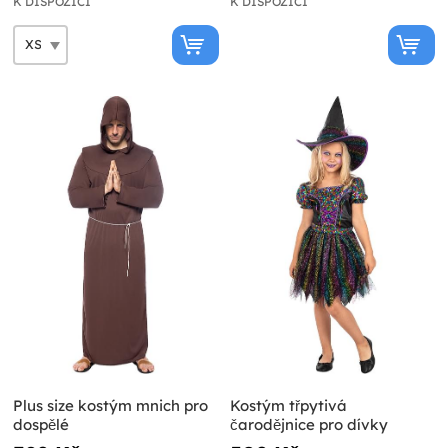
K DISPOZICI
K DISPOZICI
Plus size kostým mnich pro
Kostým třpytivá
dospělé
čarodějnice pro dívky