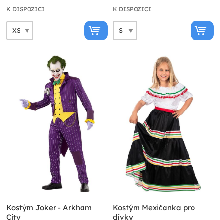
Sebevražedný oddíl
K DISPOZICI
K DISPOZICI
Kostým Joker - Arkham
Kostým Mexičanka pro
City
dívky