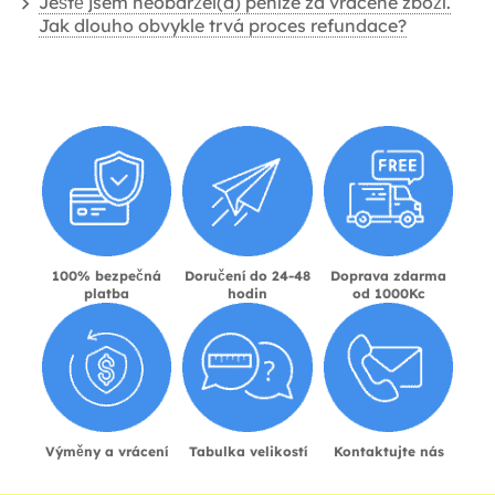
Ještě jsem neobdržel(a) peníze za vrácené zboží.
Jak dlouho obvykle trvá proces refundace?
100% bezpečná
Doručení do 24-48
Doprava zdarma
platba
hodin
od 1000Kc
Výměny a vrácení
Tabulka velikostí
Kontaktujte nás