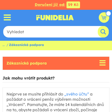
Doručení již od:
59 Kč
...
Zákaznická podpora
Zákaznická podpora
Jak mohu vrátit produkt?
Nejprve se musíte přihlásit do
„svého účtu“
a
požádat o vrácení peněz výběrem možnosti
„Vrácení“. Pamatujte, že máte 14 kalendářních dnů
na to, abyste požádali o vrácení zboží, počínaje