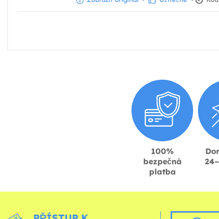
100%
Dor
bezpečná
24-
platba
PŘÍSTUP K