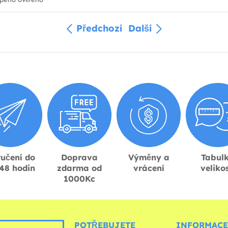
Předchozí
Další
učení do
Doprava
Výměny a
Tabul
48 hodin
zdarma od
vrácení
velikos
1000Kc
POTŘEBUJETE
INFORMACE