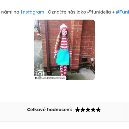
 s námi na
Instagram
! Označte nás jako @funidelia +
#Funi
Celkové hodnocení: