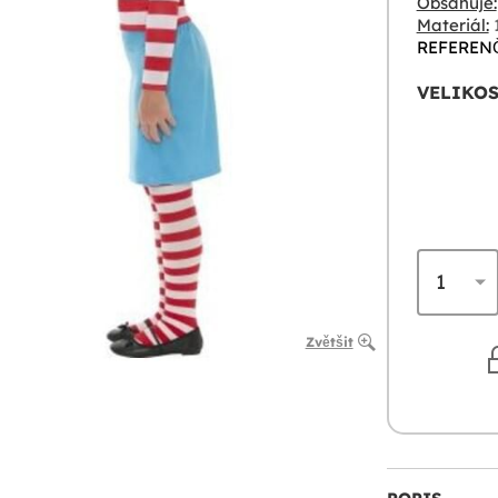
Obsahuje:
Materiál:
1
REFERENČ
VELIKOS
Zvětšit