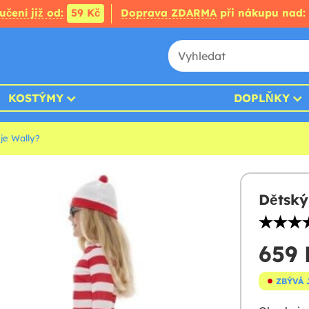
čení již od:
59 Kč
Doprava ZDARMA
při nákupu nad:
KOSTÝMY
DOPLŇKY
je Wally?
Dětsk
659 
ZBÝVÁ 