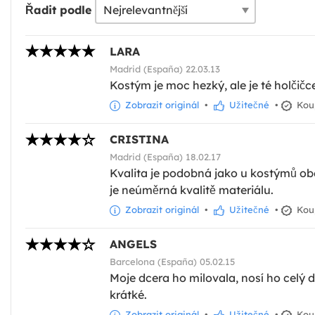
Řadit podle
LARA
Madrid (España) 22.03.13
Kostým je moc hezký, ale je té holčičce
Zobrazit originál
•
Užitečné
•
Kou
CRISTINA
Madrid (España) 18.02.17
Kvalita je podobná jako u kostýmů obec
je neúměrná kvalitě materiálu.
Zobrazit originál
•
Užitečné
•
Kou
ANGELS
Barcelona (España) 05.02.15
Moje dcera ho milovala, nosí ho celý de
krátké.
Zobrazit originál
•
Užitečné
•
Kou