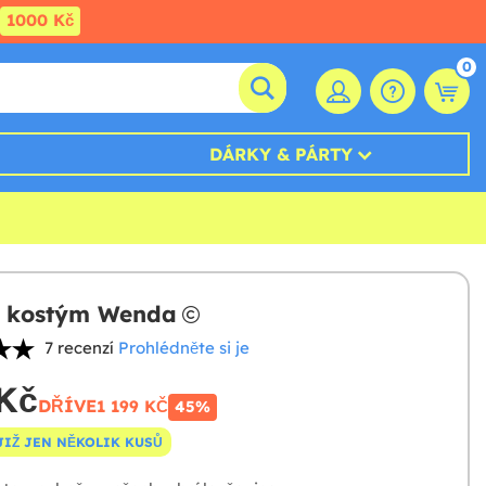
1000 Kč
0
DÁRKY & PÁRTY
ý kostým Wenda
7 recenzí
Prohlédněte si je
Kč
DŘÍVE
1 199 KČ
45%
JIŽ JEN NĚKOLIK KUSŮ