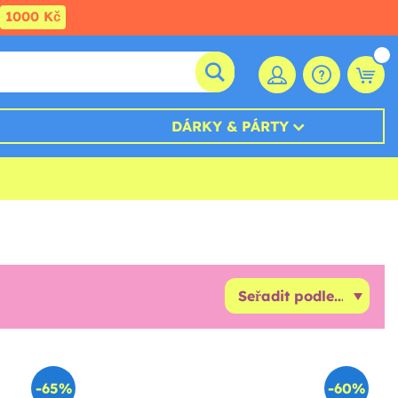
1000 Kč
DÁRKY & PÁRTY
-65%
-60%