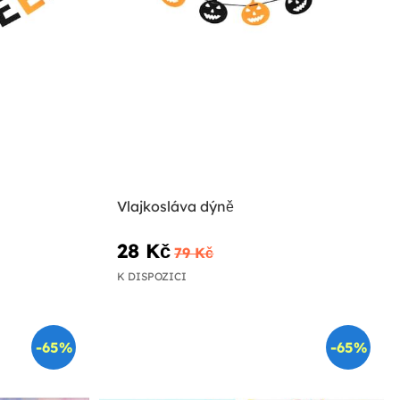
Vlajkosláva dýně
28 Kč
79 Kč
K DISPOZICI
-65%
-65%