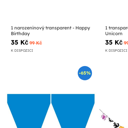
1 narozeninový transparent - Happy
1 transpar
Birthday
Unicorn
35 Kč
35 Kč
99 Kč
9
K DISPOZICI
K DISPOZICI
-65%