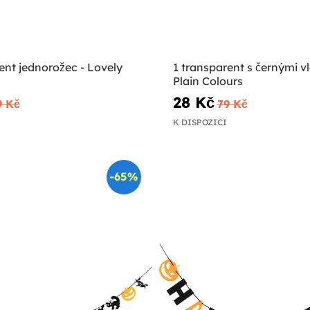
ent jednorožec - Lovely
1 transparent s černými vl
Plain Colours
28 Kč
9 Kč
79 Kč
K DISPOZICI
-65%