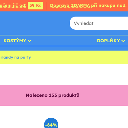
čení již od:
59 Kč
Doprava ZDARMA
při nákupu nad:
KOSTÝMY
DOPLŇKY
irlandy na party
Nalezeno
153
produktů
-64%