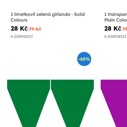
1 limetkově zelená girlanda - Solid
1 transpar
Colours
Plain Colo
28 Kč
28 Kč
79 Kč
7
K DISPOZICI
K DISPOZICI
-65%