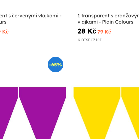
ent s červenými vlajkami -
1 transparent s oranžový
urs
vlajkami - Plain Colours
28 Kč
9 Kč
79 Kč
K DISPOZICI
-65%