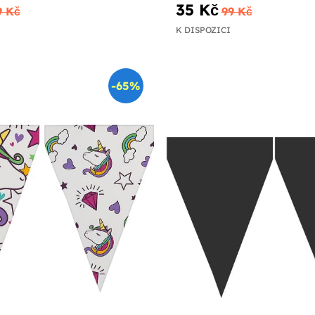
35 Kč
9 Kč
99 Kč
K DISPOZICI
-65%