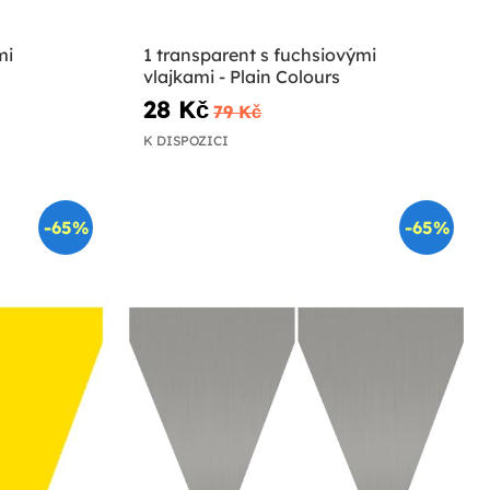
mi
1 transparent s fuchsiovými
vlajkami - Plain Colours
28 Kč
79 Kč
K DISPOZICI
-65%
-65%