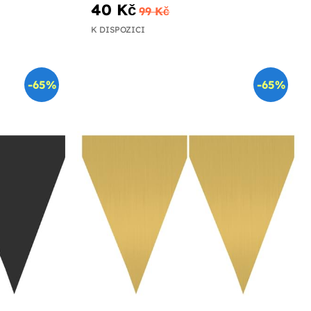
40 Kč
99 Kč
K DISPOZICI
-65%
-65%