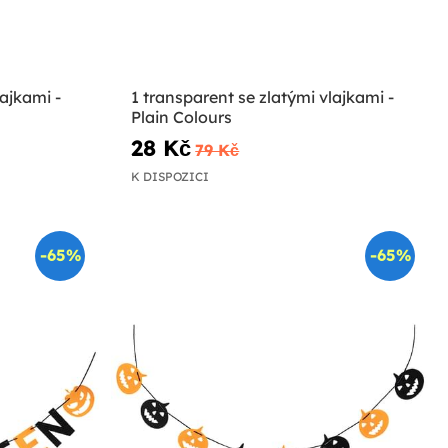
ajkami -
1 transparent se zlatými vlajkami -
Plain Colours
28 Kč
79 Kč
K DISPOZICI
-65%
-65%