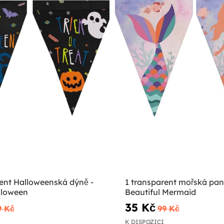
rent Halloweenská dýně -
1 transparent mořská pan
lloween
Beautiful Mermaid
35 Kč
9 Kč
99 Kč
K DISPOZICI