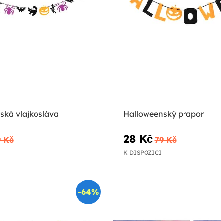
ská vlajkosláva
Halloweenský prapor
28 Kč
9 Kč
79 Kč
K DISPOZICI
-64%