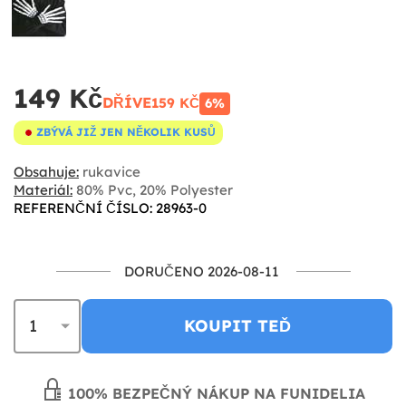
149 Kč
DŘÍVE
159 KČ
6%
ZBÝVÁ JIŽ JEN NĚKOLIK KUSŮ
Obsahuje:
rukavice
Materiál:
80% Pvc, 20% Polyester
REFERENČNÍ ČÍSLO: 28963-0
DORUČENO 2026-08-11
KOUPIT TEĎ
100% BEZPEČNÝ NÁKUP NA FUNIDELIA