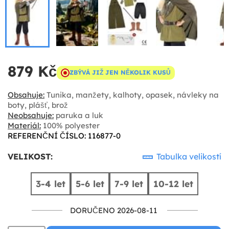
879 Kč
ZBÝVÁ JIŽ JEN NĚKOLIK KUSŮ
Obsahuje:
Tunika, manžety, kalhoty, opasek, návleky na
boty, plášť, brož
Neobsahuje:
paruka a luk
Materiál:
100% polyester
REFERENČNÍ ČÍSLO: 116877-0
VELIKOST:
Tabulka velikostí
3-4 let
5-6 let
7-9 let
10-12 let
DORUČENO 2026-08-11