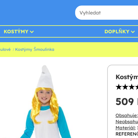
KOSTÝMY
DOPLŇKY
ulové
Kostýmy Šmoulinka
Kostý
509
Obsahuje:
Neobsahu
Materiál:
1
REFERENČ