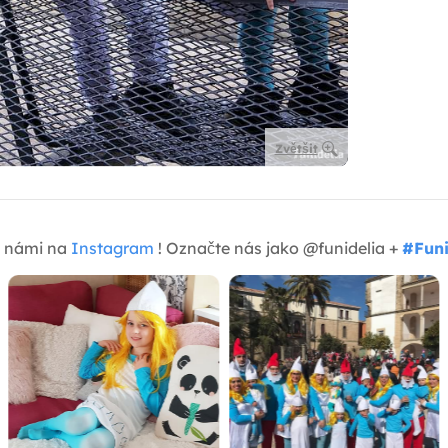
Zvětšit
 s námi na
Instagram
! Označte nás jako @funidelia +
#Funi