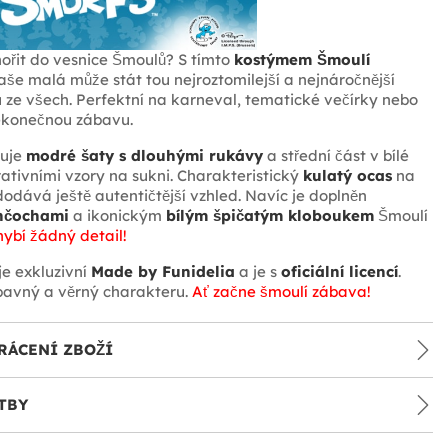
ořit do vesnice Šmoulů? S tímto
kostýmem Šmoulí
aše malá může stát tou nejroztomilejší a nejnáročnější
 ze všech. Perfektní na karneval, tematické večírky nebo
nekonečnou zábavu.
nuje
modré šaty s dlouhými rukávy
a střední část v bílé
ativními vzory na sukni. Charakteristický
kulatý ocas
na
dodává ještě autentičtější vzhled. Navíc je doplněn
nčochami
a ikonickým
bílým špičatým kloboukem
Šmoulí
ybí žádný detail!
je exkluzivní
Made by Funidelia
a je s
oficiální licencí
.
bavný a věrný charakteru.
Ať začne šmoulí zábava!
RÁCENÍ ZBOŽÍ
TBY