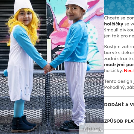
Chcete se pon
holčičky
se v
šmoulí dívkou
jen tak pro 
Kostým zahr
barvě s dekor
zadní straně 
modrými pu
holčičky.
Nech
Tento design 
Pohodlný, zá
DODÁNÍ A V
ZPŮSOB PLA
Zvětšit