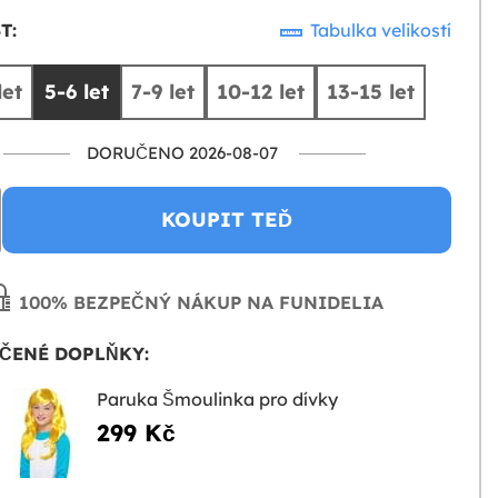
T:
Tabulka velikostí
let
5-6 let
7-9 let
10-12 let
13-15 let
DORUČENO 2026-08-07
KOUPIT TEĎ
100% BEZPEČNÝ NÁKUP NA FUNIDELIA
ČENÉ DOPLŇKY:
Paruka Šmoulinka pro dívky
299 Kč