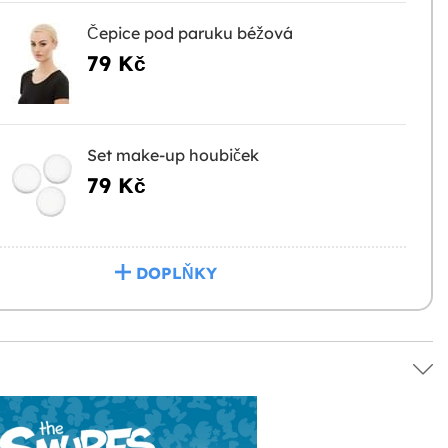
Čepice pod paruku béžová
79 Kč
Set make-up houbiček
79 Kč
DOPLŇKY