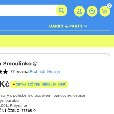
0
DÁRKY & PÁRTY
m Šmoulinka
77 recenzí
Prohlédněte si je
 Kč
ZBÝVÁ JIŽ JEN NĚKOLIK KUSŮ
šaty s potiskem a ocáskem, punčochy, čepice
je:
paruka
00% Polyester
NÍ ČÍSLO: 77563-0