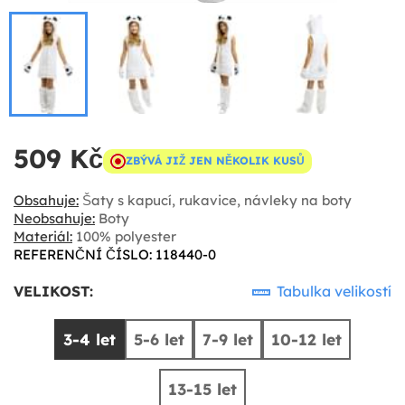
509 Kč
ZBÝVÁ JIŽ JEN NĚKOLIK KUSŮ
Obsahuje:
Šaty s kapucí, rukavice, návleky na boty
Neobsahuje:
Boty
Materiál:
100% polyester
REFERENČNÍ ČÍSLO: 118440-0
VELIKOST:
Tabulka velikostí
3-4 let
5-6 let
7-9 let
10-12 let
13-15 let