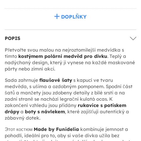
DOPLŇKY
POPIS
Přetvořte svou malou na nejroztomilejší medvídka s
tímto
kostýmem polární medvěd pro dívku
. Teplý a
nadýchaný design, který ji vynese na každé maskované
párty nebo zimní akci.
Sada zahrnuje
flaušové šaty
s kapucí ve tvaru
medvěda, s ušima a ozdobným pomponem. Spodní část
šatů a manžety jsou zdobeny detaily z bílé srsti a na
zadní straně se nachází legrační kulatá ocas. K
zakončení vzhledu jsou přidány
rukavice s potiskem
drápy
a
boty s návlekem
, které zajišťují autentický a
zábavný dotek.
Этот костюм
Made by Funidelia
kombinuje jemnost a
pohodlí, ideální pro to, aby si vaše dívka užila bez