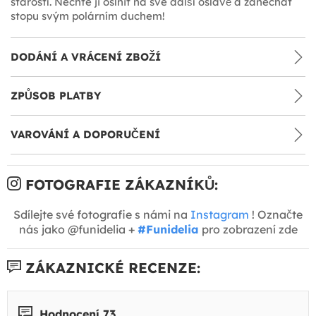
starostí. Nechte ji oslnit na své další oslavě a zanechat
stopu svým polárním duchem!
DODÁNÍ A VRÁCENÍ ZBOŽÍ
ZPŮSOB PLATBY
VAROVÁNÍ A DOPORUČENÍ
FOTOGRAFIE ZÁKAZNÍKŮ:
Sdílejte své fotografie s námi na
Instagram
! Označte
nás jako @funidelia +
#Funidelia
pro zobrazení zde
ZÁKAZNICKÉ RECENZE:
Hodnocení 73