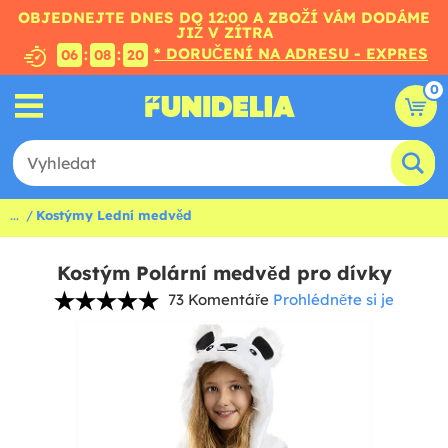
OBJEDNEJTE DNES DO 12:00 A ZBOŽÍ VÁM DODÁME
JIŽ V ZÍTRA
* DORUČENÍ NA ADRESU - EXPRES
:
:
06
08
19
0
...
Kostýmy Lední medvěd
Kostým Polární medvěd pro dívky
73 Komentáře
Prohlédněte si je