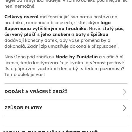
legendární symbol naděje. V tomto obleku pocítíte, že nic
není nemožné.
Celkový overal
má fascinující svalnatou postavu na
hrudníku, ramenou a bicepsech, s klasickým
logo
Supermana vytištěným na hrudníku
. Navíc
žlutý pás
,
červený plášť s jeho znakem
a
boty s špičkou
dodávají konečný dotek, aby vaše proměna byla
dokonalá. Zadní zip umožňuje dokonalé přizpůsobení.
Navrženo pod značkou
Made by Funidelia
a s oficiální
licencí, tento kostým zaručuje kvalitu a věrnost postavě.
Jste připraveni zachránit den a být středem pozornosti?
Tento oblek je váš!
DODÁNÍ A VRÁCENÍ ZBOŽÍ
ZPŮSOB PLATBY