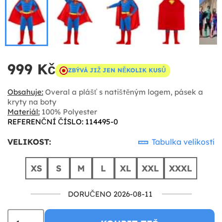
999 Kč
ZBÝVÁ JIŽ JEN NĚKOLIK KUSŮ
Obsahuje:
Overal a plášť s natištěným logem, pásek a
kryty na boty
Materiál:
100% Polyester
REFERENČNÍ ČÍSLO: 114495-0
VELIKOST:
Tabulka velikostí
XS
S
M
L
XL
XXL
XXXL
DORUČENO 2026-08-11