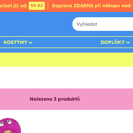
čení již od:
59 Kč
Doprava ZDARMA
při nákupu nad:
KOSTÝMY
DOPLŇKY
Nalezeno
3
produktů