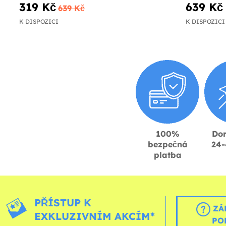
319 Kč
639 Kč
639 Kč
K DISPOZICI
K DISPOZICI
100%
Dor
bezpečná
24-
platba
PŘÍSTUP K
ZÁ
EXKLUZIVNÍM AKCÍM*
PO