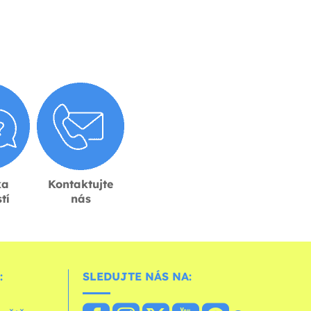
ka
Kontaktujte
tí
nás
:
SLEDUJTE NÁS NA: