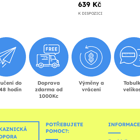
639 Kč
K DISPOZICI
učení do
Doprava
Výměny a
Tabul
48 hodin
zdarma od
vrácení
velikos
1000Kc
POTŘEBUJETE
INFORMACE
KAZNICKÁ
POMOC?:
DPORA