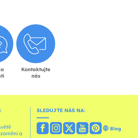
ka
Kontaktujte
tí
nás
:
SLEDUJTE NÁS NA:
světě
Blog
zornění a