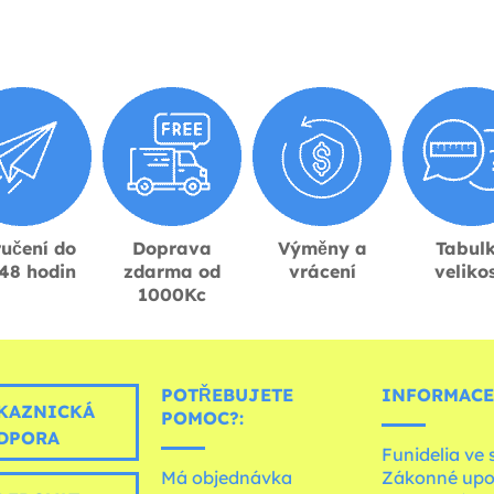
učení do
Doprava
Výměny a
Tabul
48 hodin
zdarma od
vrácení
velikos
1000Kc
POTŘEBUJETE
INFORMACE
KAZNICKÁ
POMOC?:
DPORA
Funidelia ve 
Má objednávka
Zákonné upo