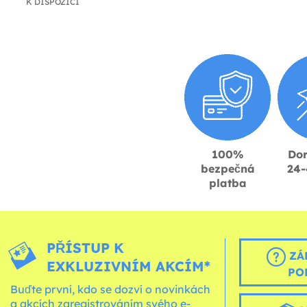
K DISPOZICI
100%
Dor
bezpečná
24-
platba
PŘÍSTUP K
ZÁ
EXKLUZIVNÍM AKCÍM*
PO
Buďte první, kdo se dozví o novinkách
a akcích zaregistrováním svého e-