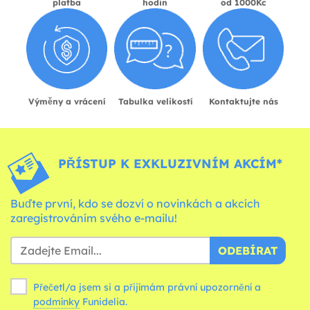
platba
hodin
od 1000Kc
Výměny a vrácení
Tabulka velikostí
Kontaktujte nás
PŘÍSTUP K EXKLUZIVNÍM AKCÍM*
Buďte první, kdo se dozví o novinkách a akcích
zaregistrováním svého e-mailu!
ODEBÍRAT
Přečetl/a jsem si a přijímám právní upozornění a
podmínky
Funidelia.