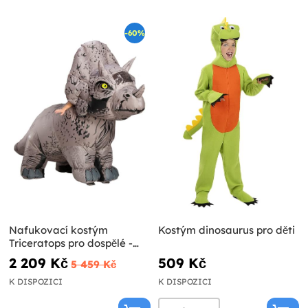
-60%
Nafukovací kostým
Kostým dinosaurus pro děti
Triceratops pro dospělé -
Jurský svět
2 209 Kč
509 Kč
5 459 Kč
K DISPOZICI
K DISPOZICI