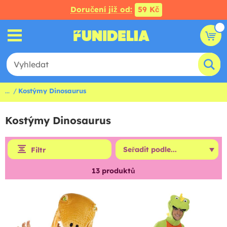
Doručení již od:
59 Kč
...
Kostýmy Dinosaurus
Kostýmy Dinosaurus
Filtr
13
produktů