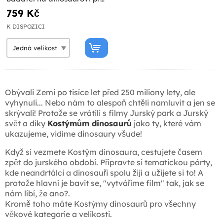
dospělé
759 Kč
K DISPOZICI
Obývali Zemi po tisíce let před 250 miliony lety, ale
vyhynuli... Nebo nám to alespoň chtěli namluvit a jen se
skrývali! Protože se vrátili s filmy Jurský park a Jurský
svět a díky
Kostýmům dinosaurů
jako ty, které vám
ukazujeme, vidíme dinosaury všude!
Když si vezmete Kostým dinosaura, cestujete časem
zpět do jurského období. Připravte si tematickou párty,
kde neandrtálci a dinosauři spolu žijí a užijete si to! A
protože hlavní je bavit se, "vytváříme film" tak, jak se
nám líbí, že ano?.
Kromě toho máte Kostýmy dinosaurů pro všechny
věkové kategorie a velikosti.