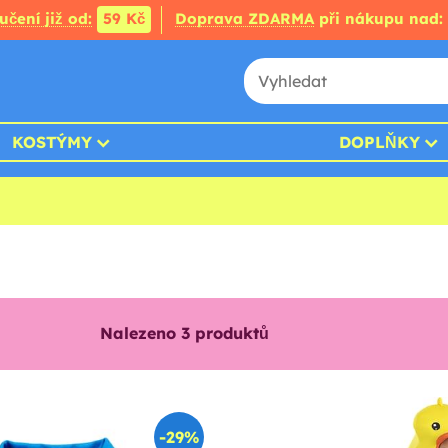
čení již od:
59 Kč
Doprava ZDARMA
při nákupu nad:
KOSTÝMY
DOPLŇKY
Nalezeno
3
produktů
-29%