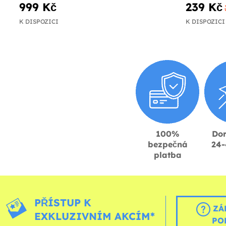
999 Kč
239 Kč
K DISPOZICI
K DISPOZICI
100%
Dor
bezpečná
24-
platba
PŘÍSTUP K
ZÁ
EXKLUZIVNÍM AKCÍM*
PO