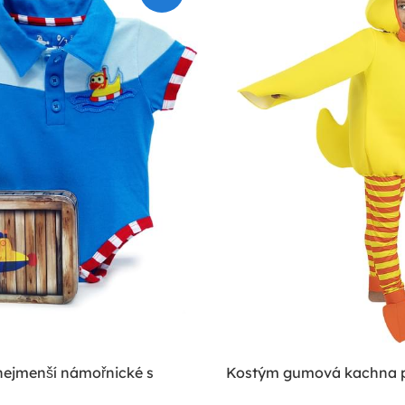
nejmenší námořnické s
Kostým gumová kachna p