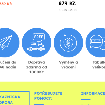
879 Kč
339 Kč
K DISPOZICI
učení do
Doprava
Výměny a
Tabul
48 hodin
zdarma od
vrácení
velikos
1000Kc
POTŘEBUJETE
INFORMACE
KAZNICKÁ
POMOC?:
DPORA