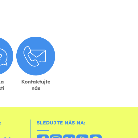
ka
Kontaktujte
tí
nás
:
SLEDUJTE NÁS NA: