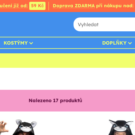
čení již od:
59 Kč
Doprava ZDARMA
při nákupu nad:
KOSTÝMY
DOPLŇKY
Nalezeno
17
produktů