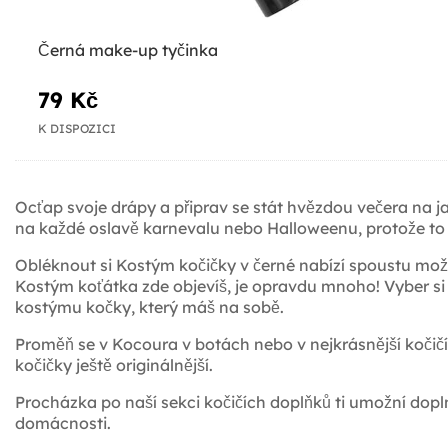
Černá make-up tyčinka
79 Kč
K DISPOZICI
Ocťap svoje drápy a připrav se stát hvězdou večera na j
na každé oslavě karnevalu nebo Halloweenu, protože to 
Obléknout si Kostým kočičky v černé nabízí spoustu mož
Kostým koťátka zde objevíš, je opravdu mnoho! Vyber si k
kostýmu kočky, který máš na sobě.
Proměň se v Kocoura v botách nebo v nejkrásnější kočičí
kočičky ještě originálnější.
Procházka po naší sekci kočičích doplňků ti umožní dopln
domácnosti.