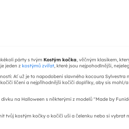
akékoli párty s tvým
Kostým kočka
, věčným klasikem, kter
je jeden z
kostýmů zvířat
, které jsou nejpohodlnější, nejele
ností: Ať už je to napodobení slavného kocoura Sylvestra
očičí líčení a nejpříhodnější kočičí doplňky, aby sis mohl/
 dívku na Halloween s některými z modelů "Made by Funideli
it tvůj kostým kočky o kočičí uši a čelenku nebo si vybrat