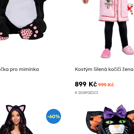
čka pro miminka
Kostým šílená kočičí žena
899 Kč
999 Kč
K DISPOZICI
-60%