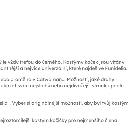
ý je vždy trefou do černého. Kostýmy koček jsou vítány
gantnější a nejvíce univerzální, které najdeš ve Funidelia.
 nebo proměna v Catwoman... Možností, jaké druhy
a ukázat svou nejsladší nebo nejdivočejší stránku podle
a". Vyber si originálnější možnosti, aby byl tvůj kostým
 nejroztomilejší kostým kočičky pro nejmenšího člena