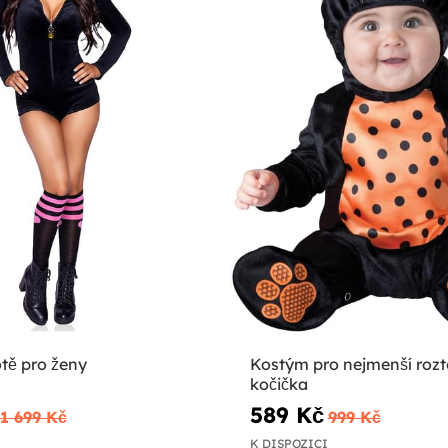
tě pro ženy
Kostým pro nejmenší rozt
kočička
589 Kč
1 699 Kč
999 Kč
K DISPOZICI