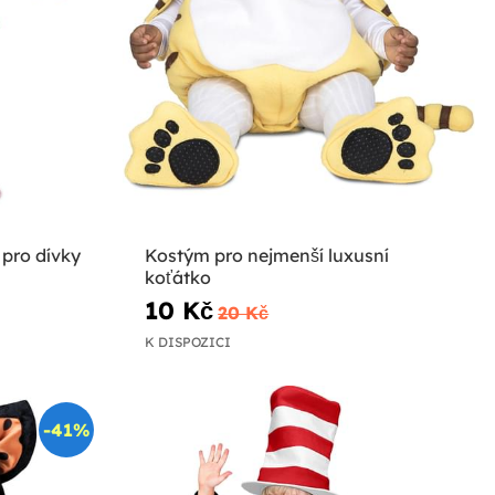
 pro dívky
Kostým pro nejmenší luxusní
koťátko
10 Kč
20 Kč
K DISPOZICI
-41%