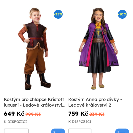
-35%
-10%
Kostým pro chlapce Kristoff
Kostým Anna pro dívky -
luxusní - Ledové království
Ledové království 2
2
649 Kč
759 Kč
999 Kč
839 Kč
K DISPOZICI
K DISPOZICI