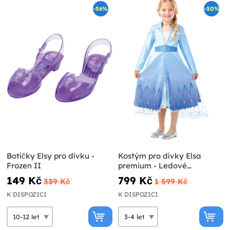
-56%
-50%
Botičky Elsy pro dívku -
Kostým pro dívky Elsa
Frozen II
premium - Ledové
království 2
149 Kč
799 Kč
339 Kč
1 599 Kč
K DISPOZICI
K DISPOZICI