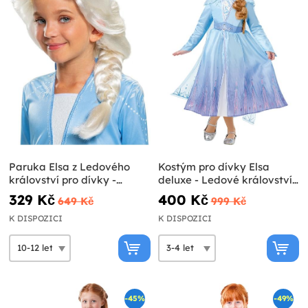
Paruka Elsa z Ledového
Kostým pro dívky Elsa
království pro dívky -
deluxe - Ledové království
Ledové království 2
2
329 Kč
400 Kč
649 Kč
999 Kč
K DISPOZICI
K DISPOZICI
-45%
-49%