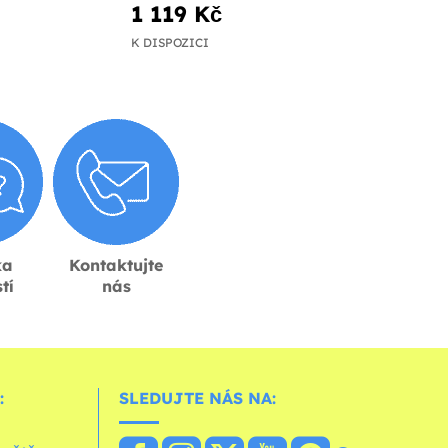
1 119 Kč
K DISPOZICI
ka
Kontaktujte
tí
nás
:
SLEDUJTE NÁS NA: