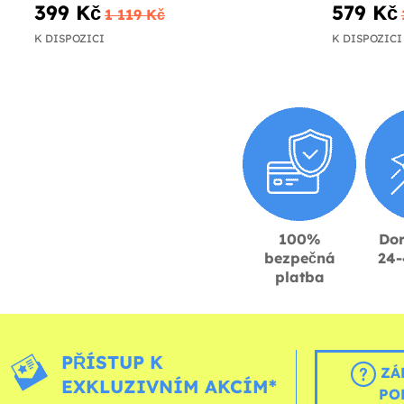
399 Kč
579 Kč
1 119 Kč
K DISPOZICI
K DISPOZICI
100%
Dor
bezpečná
24-
platba
PŘÍSTUP K
ZÁ
EXKLUZIVNÍM AKCÍM*
PO