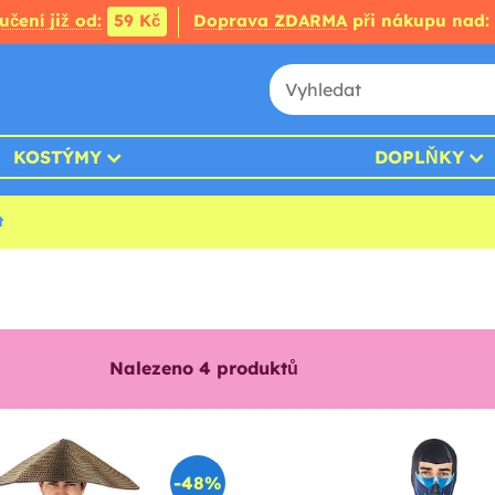
čení již od:
59 Kč
Doprava ZDARMA
při nákupu nad:
KOSTÝMY
DOPLŇKY
t
Nalezeno
4
produktů
-48%