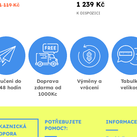
1 239 Kč
1 119 Kč
K DISPOZICI
učení do
Doprava
Výměny a
Tabul
48 hodin
zdarma od
vrácení
velikos
1000Kc
POTŘEBUJETE
INFORMACE
KAZNICKÁ
POMOC?:
DPORA