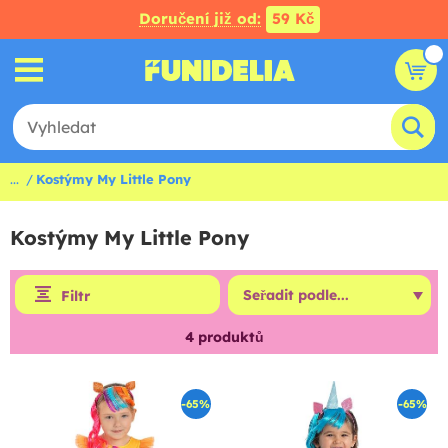
Doručení již od:
59 Kč
...
Kostýmy My Little Pony
Kostýmy My Little Pony
Filtr
4
produktů
-65%
-65%