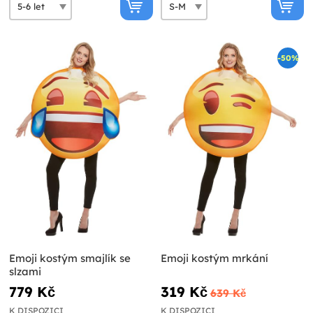
-50%
Emoji kostým smajlík se
Emoji kostým mrkání
slzami
779 Kč
319 Kč
639 Kč
K DISPOZICI
K DISPOZICI