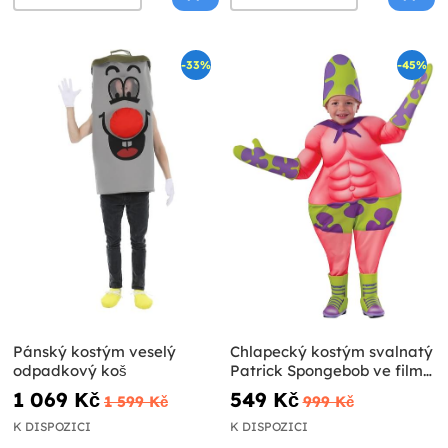
-33%
-45%
Pánský kostým veselý
Chlapecký kostým svalnatý
odpadkový koš
Patrick Spongebob ve filmu:
Houba na suchu
1 069 Kč
549 Kč
1 599 Kč
999 Kč
K DISPOZICI
K DISPOZICI