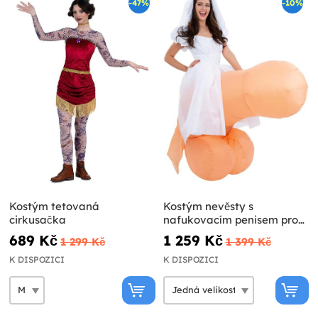
-47%
-10%
Kostým tetovaná
Kostým nevěsty s
cirkusačka
nafukovacím penisem pro
dospělého
689 Kč
1 259 Kč
1 299 Kč
1 399 Kč
K DISPOZICI
K DISPOZICI