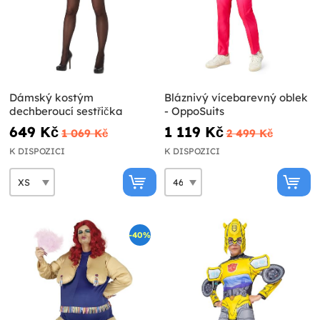
Dámský kostým
Bláznivý vícebarevný oblek
dechberoucí sestřička
- OppoSuits
649 Kč
1 119 Kč
1 069 Kč
2 499 Kč
K DISPOZICI
K DISPOZICI
-40%