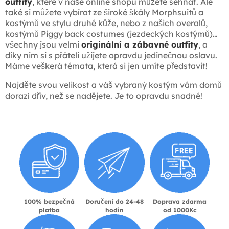
outfity
, které v naše online shopu můžete sehnat. Ale
také si můžete vybírat ze široké škály Morphsuitů a
kostýmů ve stylu druhé kůže, nebo z našich overalů,
kostýmů Piggy back costumes (jezdeckých kostýmů)…
všechny jsou velmi
originální a zábavné outfity
, a
díky nim si s přáteli užijete opravdu jedinečnou oslavu.
Máme veškerá témata, která si jen umíte představit!
Najděte svou velikost a váš vybraný kostým vám domů
dorazí dřív, než se nadějete. Je to opravdu snadné!
100% bezpečná
Doručení do 24-48
Doprava zdarma
platba
hodin
od 1000Kc