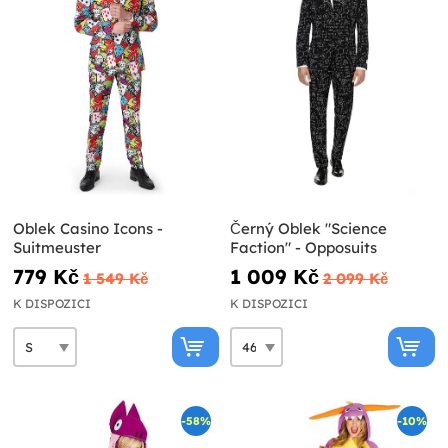
Oblek Casino Icons -
Černý Oblek "Science
Suitmeuster
Faction" - Opposuits
779 Kč
1 009 Kč
1 549 Kč
2 099 Kč
K DISPOZICI
K DISPOZICI
-58%
-10%