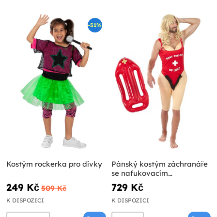
-51%
Kostým rockerka pro dívky
Pánský kostým záchranáře
se nafukovacím
záchranným kruhem
249 Kč
729 Kč
509 Kč
K DISPOZICI
K DISPOZICI