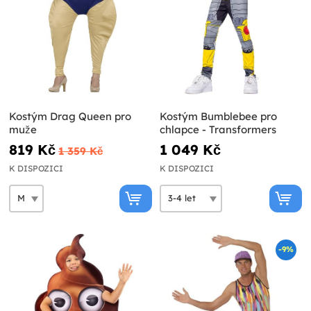
Kostým Drag Queen pro
Kostým Bumblebee pro
muže
chlapce - Transformers
819 Kč
1 049 Kč
1 359 Kč
K DISPOZICI
K DISPOZICI
-9%