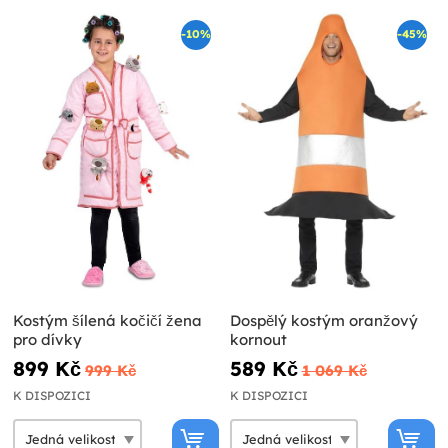
-10%
-45%
Kostým šílená kočičí žena
Dospělý kostým oranžový
pro dívky
kornout
899 Kč
589 Kč
999 Kč
1 069 Kč
K DISPOZICI
K DISPOZICI