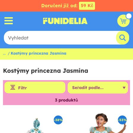
Doručení již od:
59 Kč
...
Kostýmy princezna Jasmína
Kostýmy princezna Jasmína
Filtr
3
produktů
-38%
-53%