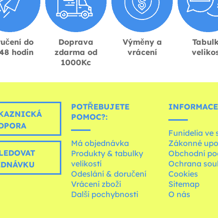
učení do
Doprava
Výměny a
Tabul
48 hodin
zdarma od
vrácení
velikos
1000Kc
POTŘEBUJETE
INFORMACE
KAZNICKÁ
POMOC?:
DPORA
Funidelia ve 
Má objednávka
Zákonné upo
LEDOVAT
Produkty & tabulky
Obchodní po
velikostí
Ochrana sou
EDNÁVKU
Odeslání & doručení
Cookies
Vrácení zboží
Sitemap
Další pochybnosti
O nás