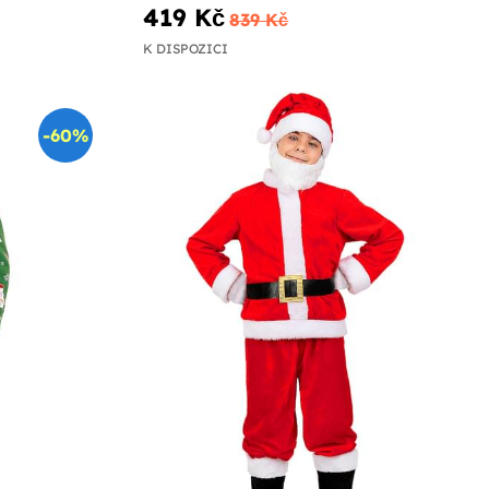
419 Kč
839 Kč
K DISPOZICI
-60%