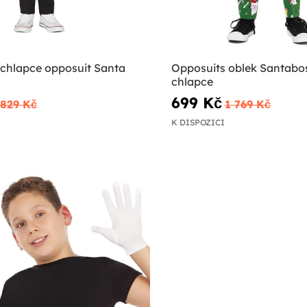
 chlapce opposuit Santa
Opposuits oblek Santabo
chlapce
699 Kč
829 Kč
1 769 Kč
K DISPOZICI