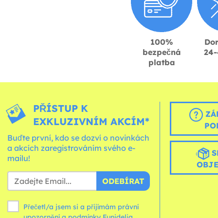
100%
Dor
bezpečná
24-
platba
PŘÍSTUP K
ZÁ
EXKLUZIVNÍM AKCÍM*
PO
Buďte první, kdo se dozví o novinkách
a akcích zaregistrováním svého e-
S
mailu!
OBJ
ODEBÍRAT
Přečetl/a jsem si a přijímám právní
upozornění a
podmínky
Funidelia.