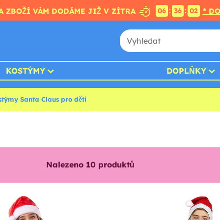
:
:
A ZBOŽÍ VÁM DODÁME JIŽ V ZÍTRA
* D
06
36
00
KOSTÝMY
DOPLŇKY
stýmy Santa Claus pro děti
Nalezeno
10
produktů