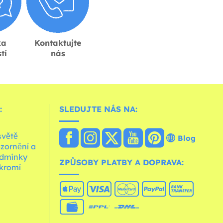
ka
Kontaktujte
tí
nás
:
SLEDUJTE NÁS NA:
světě
Blog
zornění a
dmínky
ZPŮSOBY PLATBY A DOPRAVA:
kromí