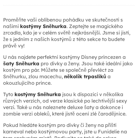
Proměňte vaši oblíbenou pohádku ve skutečnosti s
našimi
kostýmy Sněhurka
. Zeptejte se magického
zrcadla, kdo je v celém světě nejkrásnější. Jsme si jistí,
že s jedním z našich kostýmů z této sekce to budete
právě vy!
U nás najdete perfektní kostýmy Disney princezen a
šaty Sněhurka
pro dívky a ženy. Jsou také ideální jako
kostým pro pár. Můžete se společně převléct za
Sněhurku, zlou macechu,
několik trpaslíků
a
okouzlujícího prince.
Tyto
kostýmy Sněhurka
jsou k dispozici v několika
různých verzích, od verze klasické po lechtivější sexy
verzi. Také u nás naleznete deluxe šaty a dokonce i
zombie verzi obleků, které jistě ocení zlé čarodějnice.
Pokud hledáte kostým pro dívky či ženy na příští
karneval nebo kostýmovou party, jste u Funidelie na