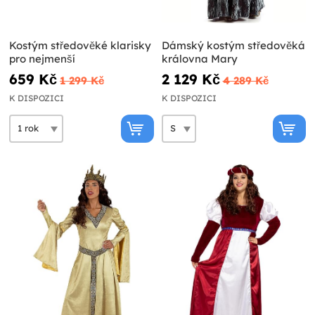
Kostým středověké klarisky
Dámský kostým středověká
pro nejmenší
královna Mary
659 Kč
2 129 Kč
1 299 Kč
4 289 Kč
K DISPOZICI
K DISPOZICI