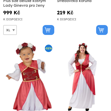
Plus size deluxe kostým
Středověká koruna
Lady Ginevra pro ženy
999 Kč
219 Kč
K DISPOZICI
K DISPOZICI
-51%