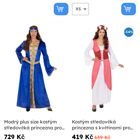
-34%
Modrý plus size kostým
Kostým středověká
středověká princezna pro
princezna s květinami pro
ženy
ženy
729 Kč
419 Kč
639 Kč