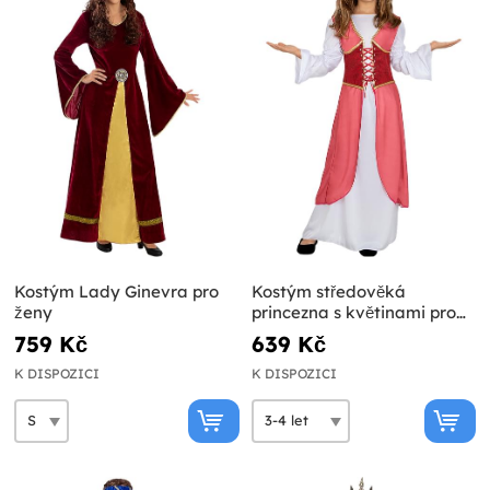
Kostým Lady Ginevra pro
Kostým středověká
ženy
princezna s květinami pro
dívky
759 Kč
639 Kč
K DISPOZICI
K DISPOZICI