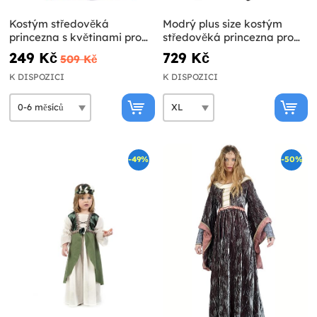
Kostým středověká
Modrý plus size kostým
princezna s květinami pro
středověká princezna pro
miminka
ženy
249 Kč
729 Kč
509 Kč
K DISPOZICI
K DISPOZICI
-49%
-50%