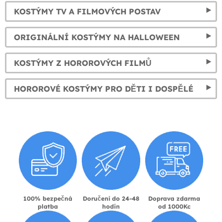
KOSTÝMY TV A FILMOVÝCH POSTAV
ORIGINÁLNÍ KOSTÝMY NA HALLOWEEN
KOSTÝMY Z HOROROVÝCH FILMŮ
HOROROVÉ KOSTÝMY PRO DĚTI I DOSPĚLÉ
100% bezpečná
Doručení do 24-48
Doprava zdarma
platba
hodin
od 1000Kc