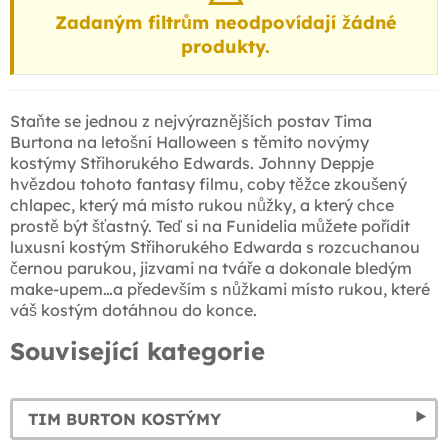
Zadaným filtrům neodpovídají žádné
produkty.
Staňte se jednou z nejvýraznějších postav Tima
Burtona na letošní Halloween s těmito novýmy
kostýmy Střihorukého Edwards. Johnny Deppje
hvězdou tohoto fantasy filmu, coby těžce zkoušený
chlapec, který má místo rukou nůžky, a který chce
prostě být šťastný. Teď si na Funidelia můžete pořídit
luxusní kostým Střihorukého Edwarda s rozcuchanou
černou parukou, jizvami na tváře a dokonale bledým
make-upem…a především s nůžkami místo rukou, které
váš kostým dotáhnou do konce.
Související kategorie
TIM BURTON KOSTÝMY