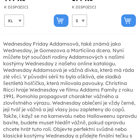
K DISPOZICI
K DISPOZICI
Wednesday Friday Addamsová, také známá jako
Wednesday, je Gomezova a Morticiina dcera. Nyní
můžete být součástí rodiny Addamsových s našimi
kostýmy Wednesday z našeho online katalogu.
Wednesday Addamsová je vážná dívka, která má ráda
zlé věci. V původní sérii to byla ošklivá, ale sladká
šestiletá holčička, která milovala pavouky. Christina
Ricci hraje Wednesday ve filmu Addams Family z roku
1991. Pomohla propagovat charakter vážného a
zlověstného výrazu. Wednesday oblečení je vždy černé,
její tvář je vážná a její vlasy jsou zapleteny do copů.
Takže, i když se na karnevalu nebo Halloweenu opravdu
bavíte, budete muset hledět vážně, pokud opravdu
chcete hrát tuto roli. Objevte perfektní svůdné nebo
klasické kostýmy Wednesday a přidejte finální tečku s