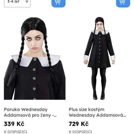
Paruka Wednesday
Plus size kostým
Addamsová pro ženy -
Wednesday Addamsová
Addamsova rodina
pro ženy - Addamsova
339 Kč
729 Kč
rodina
K DISPOZICI
K DISPOZICI