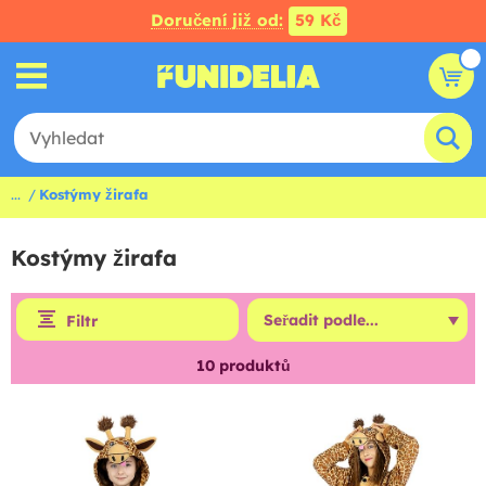
Doručení již od:
59 Kč
...
Kostýmy žirafa
Kostýmy žirafa
Filtr
10
produktů