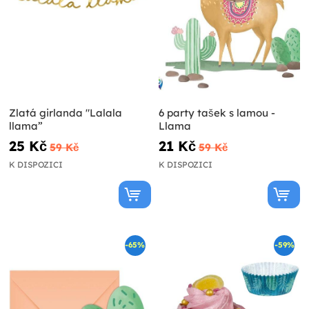
Zlatá girlanda "Lalala
6 party tašek s lamou -
llama”
Llama
25 Kč
21 Kč
59 Kč
59 Kč
K DISPOZICI
K DISPOZICI
-65%
-59%