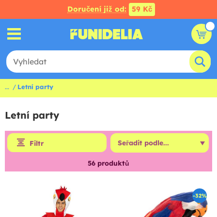
Doručení již od:
59 Kč
...
Letní party
Letní party
Filtr
56
produktů
-32%