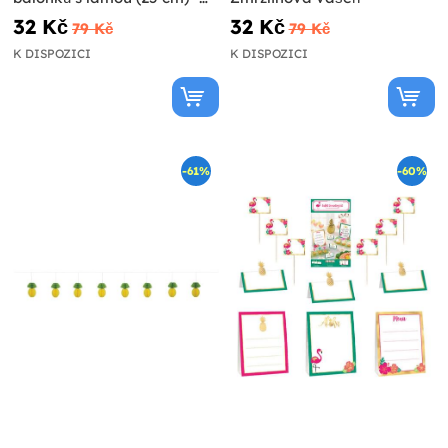
Lovely Llama
32 Kč
32 Kč
79 Kč
79 Kč
K DISPOZICI
K DISPOZICI
-61%
-60%