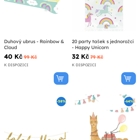
Duhový ubrus - Rainbow &
20 party tašek s jednorožci
Cloud
- Happy Unicorn
40 Kč
32 Kč
99 Kč
79 Kč
K DISPOZICI
K DISPOZICI
-58%
-64%