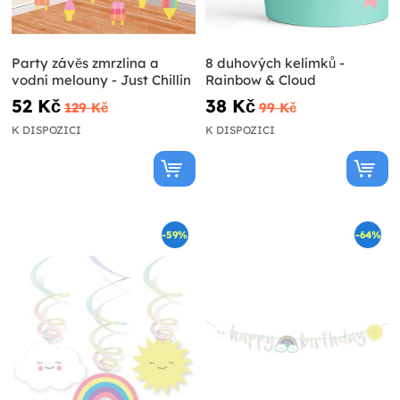
Party závěs zmrzlina a
8 duhových kelímků -
vodní melouny - Just Chillin
Rainbow & Cloud
52 Kč
38 Kč
129 Kč
99 Kč
K DISPOZICI
K DISPOZICI
-59%
-64%