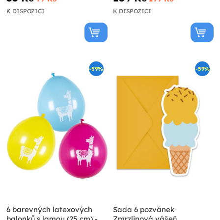
K DISPOZICI
K DISPOZICI
-59%
-59%
6 barevných latexových
Sada 6 pozvánek
balonků s lamou (25 cm) -
Zmrzlinová vášeň