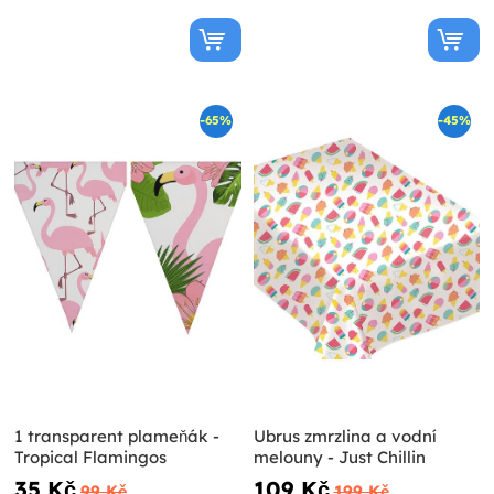
-65%
-45%
1 transparent plameňák -
Ubrus zmrzlina a vodní
Tropical Flamingos
melouny - Just Chillin
35 Kč
109 Kč
99 Kč
199 Kč