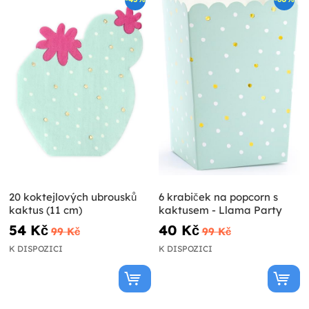
20 koktejlových ubrousků
6 krabiček na popcorn s
kaktus (11 cm)
kaktusem - Llama Party
54 Kč
40 Kč
99 Kč
99 Kč
K DISPOZICI
K DISPOZICI