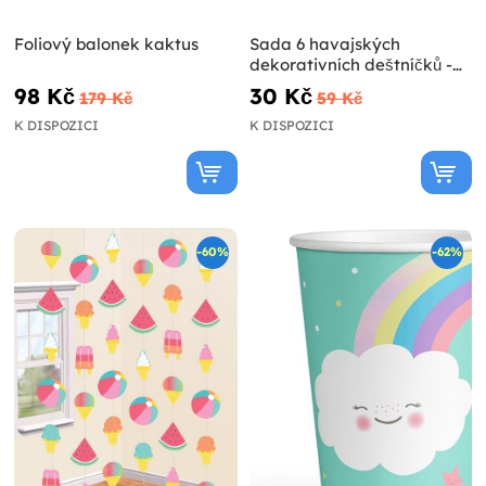
Foliový balonek kaktus
Sada 6 havajských
dekorativních deštníčků -
Hibiscus
98 Kč
30 Kč
179 Kč
59 Kč
K DISPOZICI
K DISPOZICI
-60%
-62%