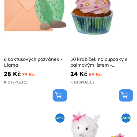
6 kaktusových pozvánek -
50 krabiček na cupcaky s
Llama
palmovým listem -
Flamingo Party
28 Kč
24 Kč
79 Kč
59 Kč
K DISPOZICI
K DISPOZICI
-61%
-50%