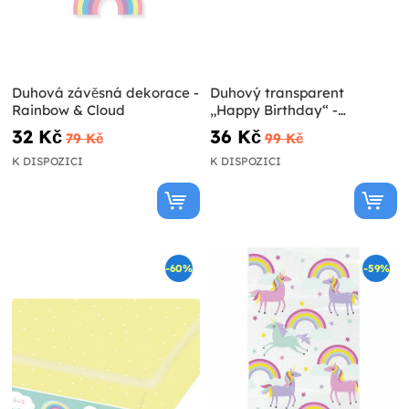
Duhová závěsná dekorace -
Duhový transparent
Rainbow & Cloud
„Happy Birthday“ -
Rainbow & Cloud
32 Kč
36 Kč
79 Kč
99 Kč
K DISPOZICI
K DISPOZICI
-60%
-59%