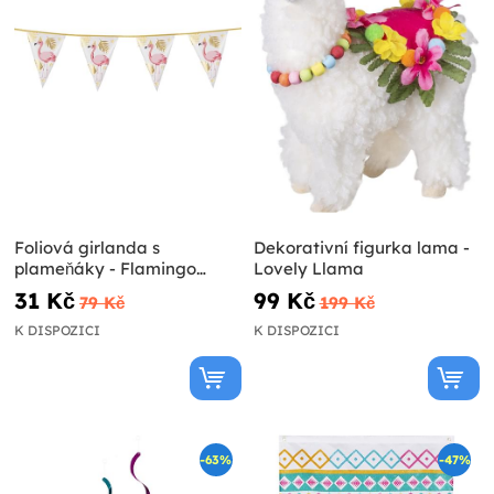
Foliová girlanda s
Dekorativní figurka lama -
plameňáky - Flamingo
Lovely Llama
Party
31 Kč
99 Kč
79 Kč
199 Kč
K DISPOZICI
K DISPOZICI
-63%
-47%