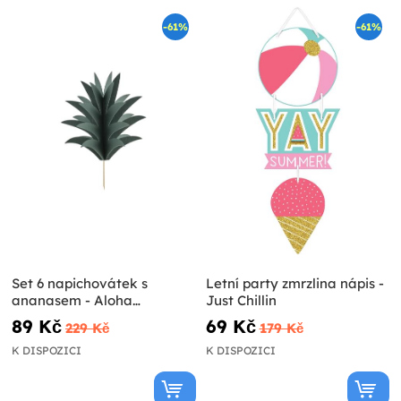
-61%
-61%
Set 6 napichovátek s
Letní party zmrzlina nápis -
ananasem - Aloha
Just Chillin
Collection
89 Kč
69 Kč
229 Kč
179 Kč
K DISPOZICI
K DISPOZICI