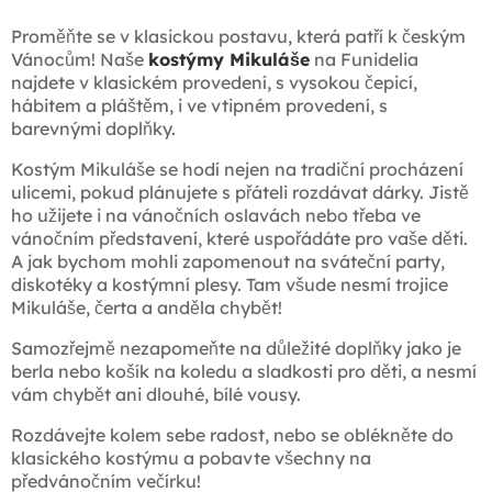
Proměňte se v klasickou postavu, která patří k českým
Vánocům! Naše
kostýmy Mikuláše
na Funidelia
najdete v klasickém provedení, s vysokou čepicí,
hábitem a pláštěm, i ve vtipném provedení, s
barevnými doplňky.
Kostým Mikuláše se hodí nejen na tradiční procházení
ulicemi, pokud plánujete s přáteli rozdávat dárky. Jistě
ho užijete i na vánočních oslavách nebo třeba ve
vánočním představení, které uspořádáte pro vaše děti.
A jak bychom mohli zapomenout na sváteční party,
diskotéky a kostýmní plesy. Tam všude nesmí trojice
Mikuláše, čerta a anděla chybět!
Samozřejmě nezapomeňte na důležité doplňky jako je
berla nebo košík na koledu a sladkosti pro děti, a nesmí
vám chybět ani dlouhé, bílé vousy.
Rozdávejte kolem sebe radost, nebo se oblékněte do
klasického kostýmu a pobavte všechny na
předvánočním večírku!