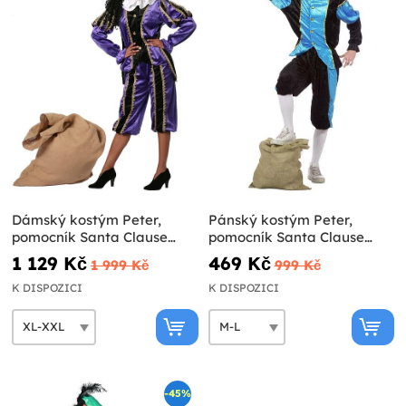
Dámský kostým Peter,
Pánský kostým Peter,
pomocník Santa Clause
pomocník Santa Clause
fialový
tyrkysový
1 129 Kč
469 Kč
1 999 Kč
999 Kč
K DISPOZICI
K DISPOZICI
-45%