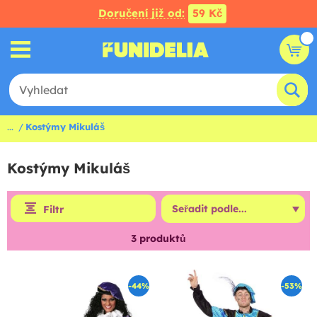
Doručení již od:
59 Kč
...
Kostýmy Mikuláš
Kostýmy Mikuláš
Filtr
3
produktů
-44%
-53%