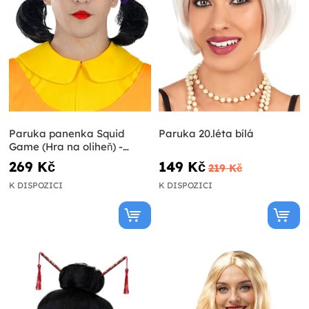
Paruka panenka Squid
Paruka 20.léta bílá
Game (Hra na oliheň) -
Official Netflix
269 Kč
149 Kč
219 Kč
K DISPOZICI
K DISPOZICI