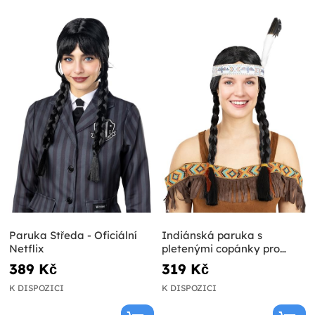
Paruka Středa - Oficiální
Indiánská paruka s
Netflix
pletenými copánky pro
ženy
389 Kč
319 Kč
K DISPOZICI
K DISPOZICI