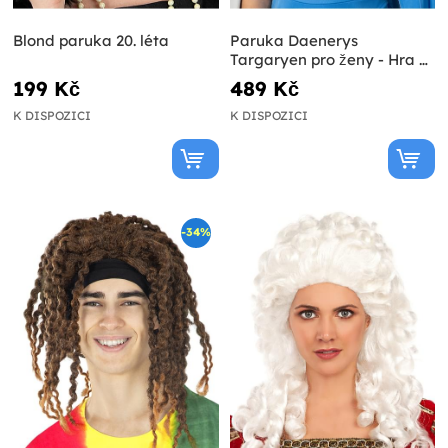
Blond paruka 20. léta
Paruka Daenerys
Targaryen pro ženy - Hra o
trůny
199 Kč
489 Kč
K DISPOZICI
K DISPOZICI
-34%