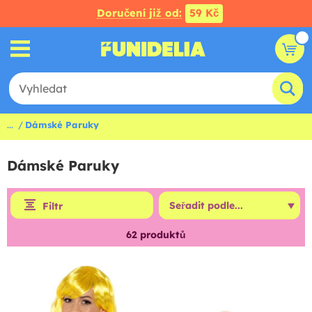
Doručení již od:
59 Kč
...
Dámské Paruky
Dámské Paruky
Filtr
62
produktů