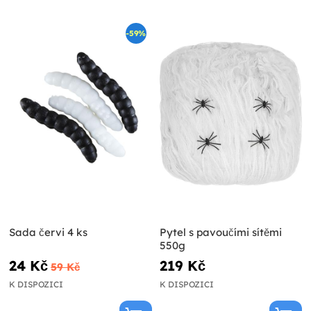
-59%
Sada červi 4 ks
Pytel s pavoučími sítěmi
550g
24 Kč
219 Kč
59 Kč
K DISPOZICI
K DISPOZICI