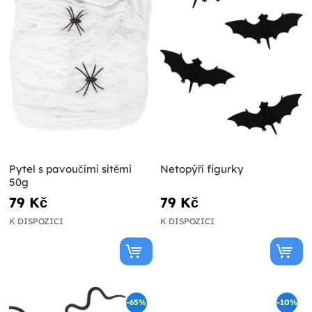
Pytel s pavoučími sítěmi
Netopýří figurky
50g
79 Kč
79 Kč
K DISPOZICI
K DISPOZICI
-65%
-10%