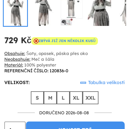
729 Kč
ZBÝVÁ JIŽ JEN NĚKOLIK KUSŮ
Obsahuje:
Šaty, opasek, páska přes oko
Neobsahuje:
Meč a šála
Materiál:
100% polyester
REFERENČNÍ ČÍSLO: 120836-0
VELIKOST:
Tabulka velikostí
S
M
L
XL
XXL
DORUČENO 2026-08-08