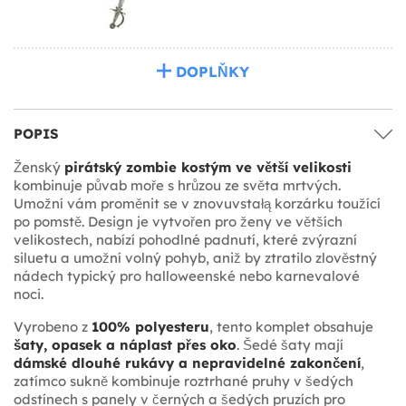
DOPLŇKY
POPIS
Ženský
pirátský zombie kostým ve větší velikosti
kombinuje půvab moře s hrůzou ze světa mrtvých.
Umožní vám proměnit se v znovuvstałą korzárku toužící
po pomstě. Design je vytvořen pro ženy ve větších
velikostech, nabízí pohodlné padnutí, které zvýrazní
siluetu a umožní volný pohyb, aniž by ztratilo zlověstný
nádech typický pro halloweenské nebo karnevalové
noci.
Vyrobeno z
100% polyesteru
, tento komplet obsahuje
šaty, opasek a náplast přes oko
. Šedé šaty mají
dámské dlouhé rukávy a nepravidelné zakončení
,
zatímco sukně kombinuje roztrhané pruhy v šedých
odstínech s panely v černých a šedých pruzích pro