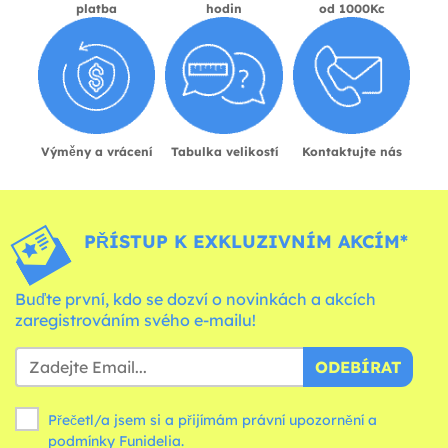
platba
hodin
od 1000Kc
Výměny a vrácení
Tabulka velikostí
Kontaktujte nás
PŘÍSTUP K EXKLUZIVNÍM AKCÍM*
Buďte první, kdo se dozví o novinkách a akcích
zaregistrováním svého e-mailu!
ODEBÍRAT
Přečetl/a jsem si a přijímám právní upozornění a
podmínky
Funidelia.