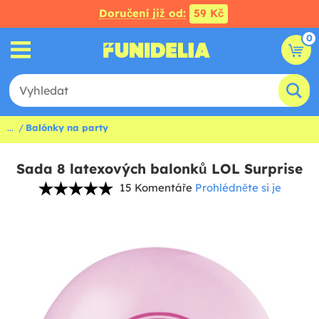
Doručení již od:
59 Kč
0
...
Balónky na party
Sada 8 latexových balonků LOL Surprise
15 Komentáře
Prohlédněte si je