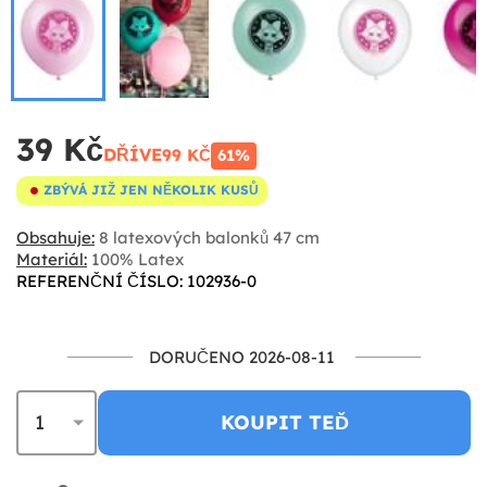
39 Kč
DŘÍVE
99 KČ
61%
ZBÝVÁ JIŽ JEN NĚKOLIK KUSŮ
Obsahuje:
8 latexových balonků 47 cm
Materiál:
100% Latex
REFERENČNÍ ČÍSLO: 102936-0
DORUČENO 2026-08-11
KOUPIT TEĎ