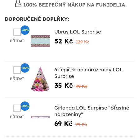
100% BEZPEČNÝ NÁKUP NA FUNIDELIA
DOPORUČENÉ DOPLŇKY:
-60%
Ubrus LOL Surprise
52 Kč
PŘIDAT
129 Kč
-65%
6 čepiček na narozeniny LOL
Surprise
PŘIDAT
35 Kč
99 Kč
-30%
Girlanda LOL Surpirse "Šťastné
narozeniny"
PŘIDAT
69 Kč
99 Kč