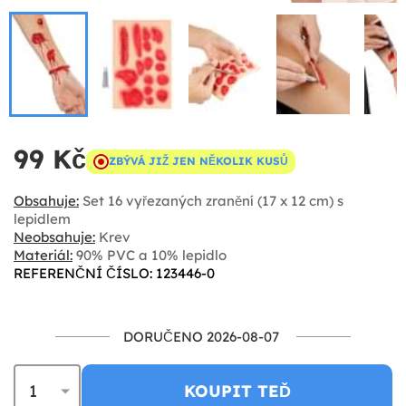
99 Kč
ZBÝVÁ JIŽ JEN NĚKOLIK KUSŮ
Obsahuje:
Set 16 vyřezaných zranění (17 x 12 cm) s
lepidlem
Neobsahuje:
Krev
Materiál:
90% PVC a 10% lepidlo
REFERENČNÍ ČÍSLO: 123446-0
DORUČENO 2026-08-07
KOUPIT TEĎ