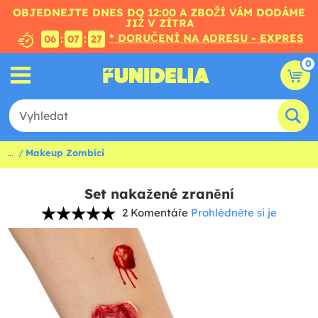
OBJEDNEJTE DNES DO 12:00 A ZBOŽÍ VÁM DODÁME
JIŽ V ZÍTRA
* DORUČENÍ NA ADRESU - EXPRES
:
:
06
07
26
0
...
Makeup Zombíci
Set nakažené zranění
2 Komentáře
Prohlédněte si je