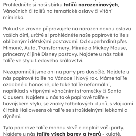
Prohlédněte si naši sbírku
talířů narozeninových
,
Vánočních či talířů na tematické oslavy či vítání
miminka.
Pokud se zrovna připravujete na narozeninovou oslavu
vašich dětí, určitě si prohlédněte naše papírové talíře s
oblíbenými dětskými postavami. Od superhrdinů přes
Mimoně, Auta, Transformery, Minnie a Mickey Mouse,
princezny či jiné Disney postavy. Najdete u nás také
talíře ve stylu Ledového království.
Nezapomněli jsme ani na party pro dospělé. Najdete u
nás papírové talíře na Vánoce i Nový rok. Máme talíře
ozdobné a honosné, ale také talíře neformální,
například s vtipnými vánočními stromečky či Santa
Clausem. Najdete u nás také papírové talíře v
havajském stylu, se znaky fotbalových klubů, s vlajkami
či také Halloweenské talíře se strašidelnými lebkami a
dýněmi.
Tyto papírové talíře mohou skvěle doplnit vaši party.
Najdete u nás
talíře všech barev a tvarů
- kulaté,