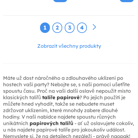
1
2
3
4
Zobrazit všechny produkty
Máte už dost náročného a zdlouhavého uklízení po
hostech vaší party? Nebojte se, s naší pomocí ušetříte
spoustu času. Proč na vaší další oslavě nepoužít místo
klasických talířů
talíře papírové
? Po jejich použití je
můžete hned vyhodit, takže se nebudete muset
zdržovat uklízením, které mnohdy zabere dlouhé
hodiny. V naší nabídce najdete spoustu různých
unikátních
papírových talířů
- ať už oslavujete cokoliv,
u nás najdete papírové talíře pro jakoukoliv událost.
Nemyslete si, že na detailech nezáleží - právě naopak!