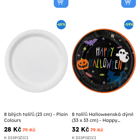
-65%
-59%
8 bílých talířů (23 cm) - Plain
8 talířů Halloweenská dýně
Colours
(33 x 33 cm) - Happy
Halloween
28 Kč
32 Kč
79 Kč
79 Kč
K DISPOZICI
K DISPOZICI