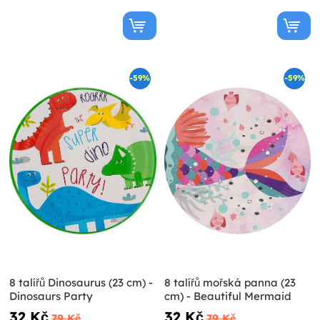
-59%
-59%
8 talířů Dinosaurus (23 cm) -
8 talířů mořská panna (23
Dinosaurs Party
cm) - Beautiful Mermaid
32 Kč
32 Kč
79 Kč
79 Kč