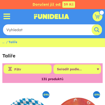
Doručení již od:
59 Kč
...
Talíře
Talíře
Filtr
131
produktů
-59%
-59%