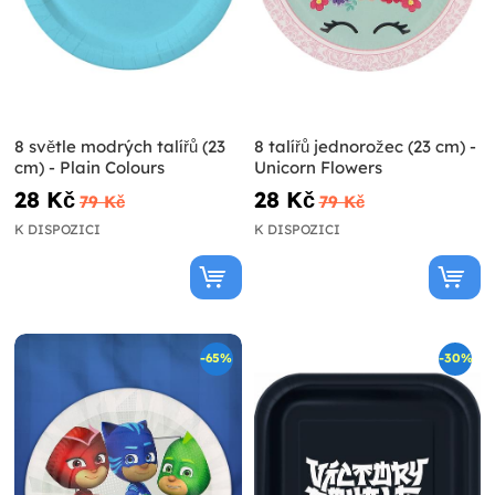
8 světle modrých talířů (23
8 talířů jednorožec (23 cm) -
cm) - Plain Colours
Unicorn Flowers
28 Kč
28 Kč
79 Kč
79 Kč
K DISPOZICI
K DISPOZICI
-65%
-30%