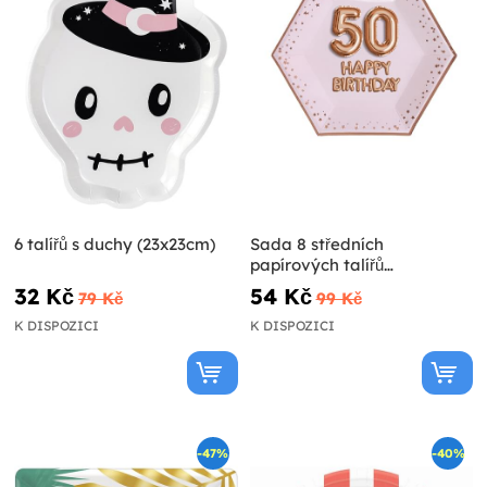
6 talířů s duchy (23x23cm)
Sada 8 středních
papírových talířů
šestihranných "50 Happy
32 Kč
54 Kč
79 Kč
99 Kč
Birthday" - Glitz & Glamour
Pink & Rose Gold
K DISPOZICI
K DISPOZICI
-47%
-40%