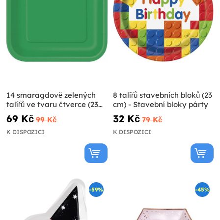
14 smaragdově zelených
8 talířů stavebních bloků (23
talířů ve tvaru čtverce (23
cm) - Stavební bloky párty
cm) - Basic Colours Line
69 Kč
32 Kč
99 Kč
79 Kč
K DISPOZICI
K DISPOZICI
-59%
-45%