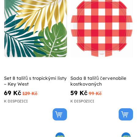
Set 8 talířů s tropickými listy
Sada 8 talířů červenobíle
– Key West
kostkovaných
69 Kč
59 Kč
129 Kč
99 Kč
K DISPOZICI
K DISPOZICI
-46%
-45%