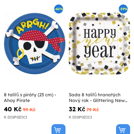
-60%
-59%
8 talířů s piráty (23 cm) -
Sada 8 talířů hranatých
Ahoy Pirate
Nový rok - Glittering New
Year
40 Kč
32 Kč
99 Kč
79 Kč
K DISPOZICI
K DISPOZICI