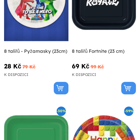
8 talířů - Pyžamasky (23cm)
8 talířů Fortnite (23 cm)
28 Kč
69 Kč
79 Kč
99 Kč
K DISPOZICI
K DISPOZICI
-30%
-59%