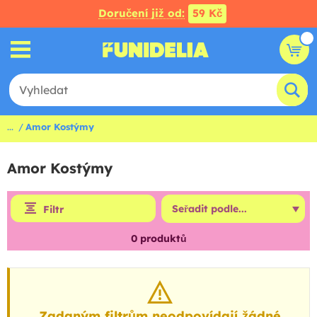
Doručení již od:
59 Kč
...
Amor Kostýmy
Amor Kostýmy
Filtr
0
produktů
Zadaným filtrům neodpovídají žádné