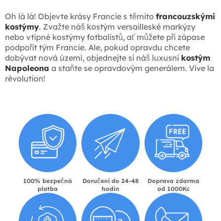
Oh là là! Objevte krásy Francie s těmito
francouzskými
kostýmy
. Zvažte náš kostým versailleské markýzy
nebo vtipné kostýmy fotbalistů, ať můžete při zápase
podpořit tým Francie. Ale, pokud opravdu chcete
dobývat nová území, objednejte si náš luxusní
kostým
Napoleona
a staňte se opravdovým generálem. Vive la
révolution!
100% bezpečná
Doručení do 24-48
Doprava zdarma
platba
hodin
od 1000Kc