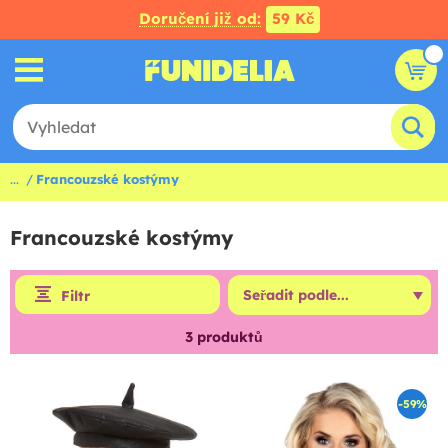
Doručení již od:
59 Kč
...
Francouzské kostýmy
Francouzské kostýmy
Filtr
3
produktů
-59%