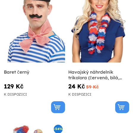
Baret černý
Havajský náhrdelník
trikolora (červená, bílá,
modrá)
129 Kč
24 Kč
59 Kč
K DISPOZICI
K DISPOZICI
-54%