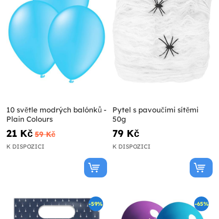
10 světle modrých balónků -
Pytel s pavoučími sítěmi
Plain Colours
50g
21 Kč
79 Kč
59 Kč
K DISPOZICI
K DISPOZICI
-59%
-65%