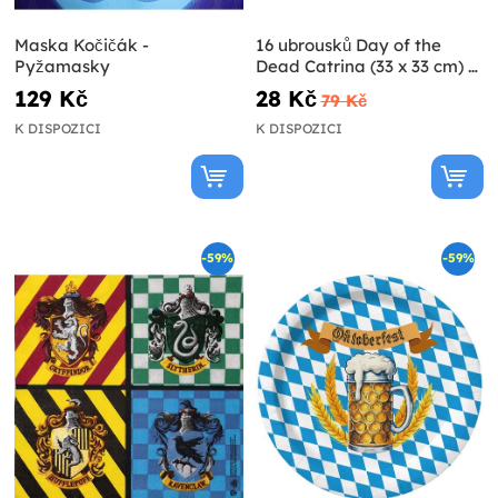
Maska Kočičák -
16 ubrousků Day of the
Pyžamasky
Dead Catrina (33 x 33 cm) -
Day of the Dead
129 Kč
28 Kč
79 Kč
K DISPOZICI
K DISPOZICI
-59%
-59%