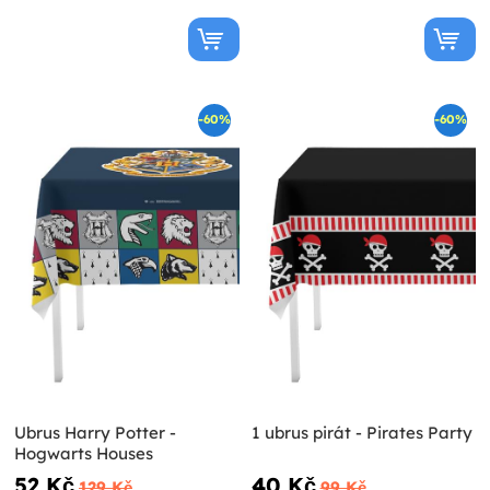
-60%
-60%
Ubrus Harry Potter -
1 ubrus pirát - Pirates Party
Hogwarts Houses
52 Kč
40 Kč
129 Kč
99 Kč