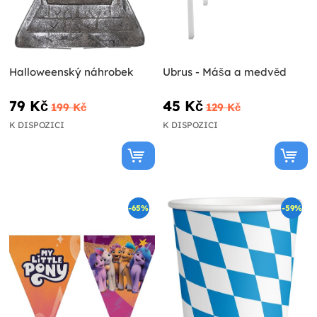
Halloweenský náhrobek
Ubrus - Máša a medvěd
79 Kč
45 Kč
199 Kč
129 Kč
K DISPOZICI
K DISPOZICI
-65%
-59%