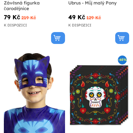
Závěsná figurka
Ubrus - Můj malý Pony
čarodějnice
79 Kč
49 Kč
219 Kč
129 Kč
K DISPOZICI
K DISPOZICI
-65%