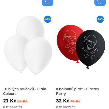
-64%
-59%
10 bílých balónků - Plain
8 balónků pirát - Pirates
Colours
Party
21 Kč
32 Kč
59 Kč
79 Kč
K DISPOZICI
K DISPOZICI