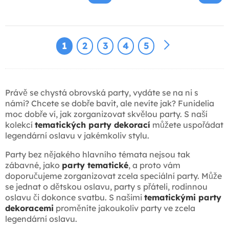
1
2
3
4
5
Právě se chystá obrovská party, vydáte se na ni s
námi? Chcete se dobře bavit, ale nevíte jak? Funidelia
moc dobře ví, jak zorganizovat skvělou party. S naší
kolekcí
tematických party dekorací
můžete uspořádat
legendární oslavu v jakémkoliv stylu.
Party bez nějakého hlavního témata nejsou tak
zábavné, jako
party tematické
, a proto vám
doporučujeme zorganizovat zcela speciální party. Může
se jednat o dětskou oslavu, party s přáteli, rodinnou
oslavu či dokonce svatbu. S našimi
tematickými party
dekoracemi
proměníte jakoukoliv party ve zcela
legendární oslavu.