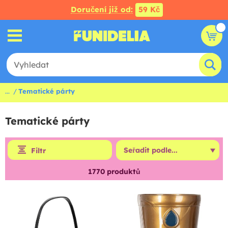
Doručení již od:
59 Kč
...
Tematické párty
Tematické párty
Filtr
1770
produktů