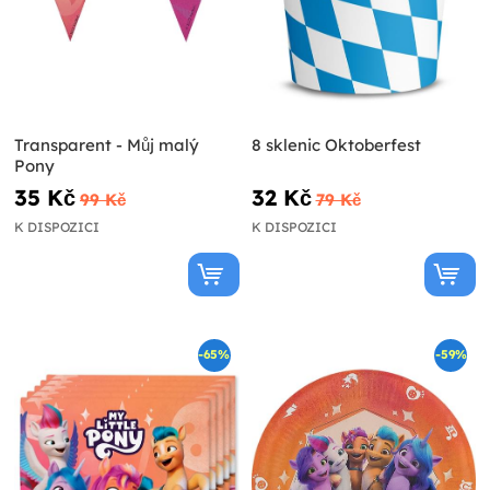
Transparent - Můj malý
8 sklenic Oktoberfest
Pony
35 Kč
32 Kč
99 Kč
79 Kč
K DISPOZICI
K DISPOZICI
-65%
-59%