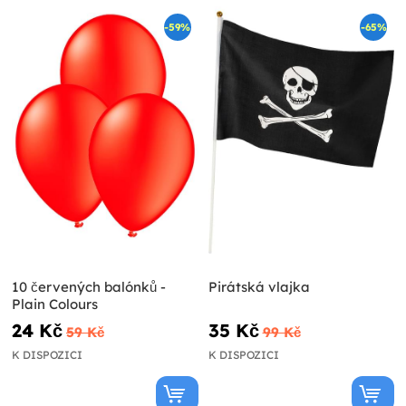
-59%
-65%
10 červených balónků -
Pirátská vlajka
Plain Colours
24 Kč
35 Kč
59 Kč
99 Kč
K DISPOZICI
K DISPOZICI