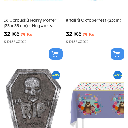
16 Ubrousků Harry Potter
8 talířů Oktoberfest (23cm)
(33 x 33 cm) - Hogwarts
Houses
32 Kč
32 Kč
79 Kč
79 Kč
K DISPOZICI
K DISPOZICI
-60%
-65%