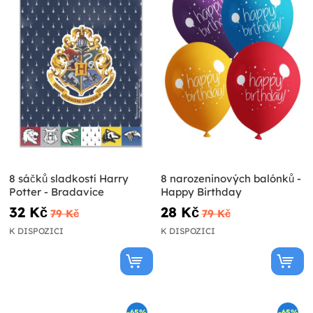
8 sáčků sladkostí Harry
8 narozeninových balónků -
Potter - Bradavice
Happy Birthday
32 Kč
28 Kč
79 Kč
79 Kč
K DISPOZICI
K DISPOZICI
-65%
-65%