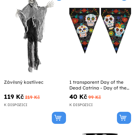
Závěsný kostlivec
1 transparent Day of the
Dead Catrina - Day of the
Dead
119 Kč
40 Kč
219 Kč
99 Kč
K DISPOZICI
K DISPOZICI