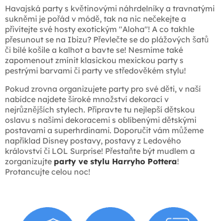
Havajská party s květinovými náhrdelníky a travnatými
sukněmi je pořád v módě, tak na nic nečekejte a
přivítejte své hosty exotickým "Aloha"! A co takhle
přesunout se na Ibizu? Převlečte se do plážových šatů
či bílé košile a kalhot a bavte se! Nesmíme také
zapomenout zmínit klasickou mexickou party s
pestrými barvami či party ve středověkém stylu!
Pokud zrovna organizujete party pro své děti, v naší
nabídce najdete široké množství dekorací v
nejrůznějších stylech. Připravte tu nejlepší dětskou
oslavu s našimi dekoracemi s oblíbenými dětskými
postavami a superhrdinami. Doporučit vám můžeme
například Disney postavy, postavy z Ledového
království či LOL Surprise! Přestaňte být mudlem a
zorganizujte
party ve stylu Harryho Pottera
!
Protancujte celou noc!