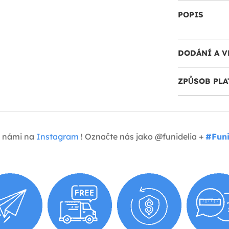
POPIS
DODÁNÍ A V
ZPŮSOB PLA
 s námi na
Instagram
! Označte nás jako @funidelia +
#Funi