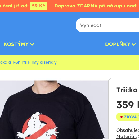
čení již od:
59 Kč
Doprava ZDARMA
při nákupu nad:
KOSTÝMY
DOPLŇKY
ička a T-Shirts Filmy a seriály
Tričko
359 
ZBÝVÁ 
Obsahuje:
Materiál: