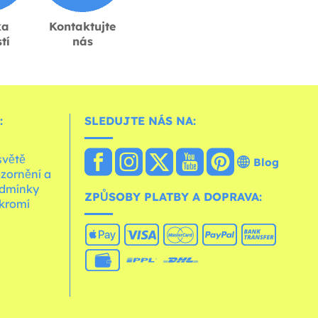
ka
Kontaktujte
tí
nás
:
SLEDUJTE NÁS NA:
světě
Blog
zornění a
dmínky
ZPŮSOBY PLATBY A DOPRAVA:
kromí