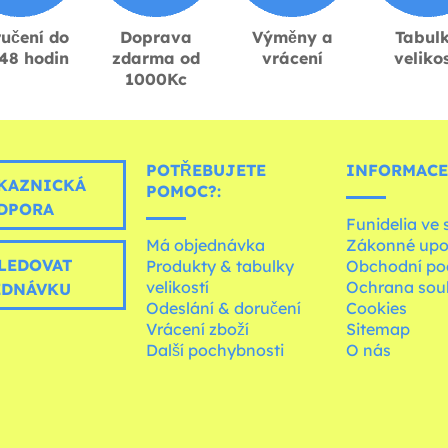
učení do
Doprava
Výměny a
Tabul
48 hodin
zdarma od
vrácení
velikos
1000Kc
POTŘEBUJETE
INFORMACE
KAZNICKÁ
POMOC?:
DPORA
Funidelia ve 
Má objednávka
Zákonné upo
LEDOVAT
Produkty & tabulky
Obchodní po
velikostí
Ochrana sou
EDNÁVKU
Odeslání & doručení
Cookies
Vrácení zboží
Sitemap
Další pochybnosti
O nás