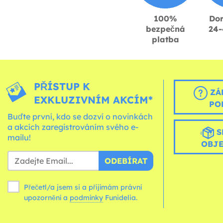
100%
Dor
bezpečná
24-
platba
PŘÍSTUP K
ZÁ
EXKLUZIVNÍM AKCÍM*
PO
Buďte první, kdo se dozví o novinkách
a akcích zaregistrováním svého e-
S
mailu!
OBJ
ODEBÍRAT
Přečetl/a jsem si a přijímám právní
upozornění a
podmínky
Funidelia.