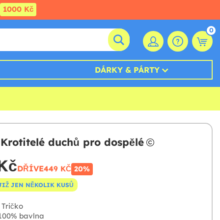
1000 Kč
0
DÁRKY & PÁRTY
 Krotitelé duchů pro dospělé
Kč
DŘÍVE
449 KČ
20%
JIŽ JEN NĚKOLIK KUSŮ
Tričko
100% bavlna