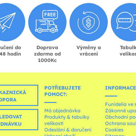
učení do
Doprava
Výměny a
Tabul
48 hodin
zdarma od
vrácení
velikos
1000Kc
POTŘEBUJETE
INFORMACE
KAZNICKÁ
POMOC?:
DPORA
Funidelia ve 
Má objednávka
Zákonné upo
LEDOVAT
Produkty & tabulky
Obchodní po
velikostí
Ochrana sou
EDNÁVKU
Odeslání & doručení
Cookies
Vrácení zboží
Sitemap