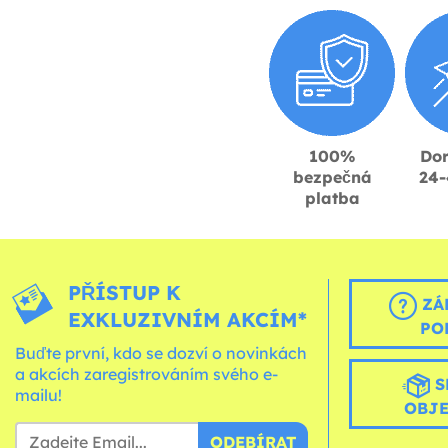
100%
Dor
bezpečná
24-
platba
PŘÍSTUP K
ZÁ
EXKLUZIVNÍM AKCÍM*
PO
Buďte první, kdo se dozví o novinkách
a akcích zaregistrováním svého e-
S
mailu!
OBJ
ODEBÍRAT