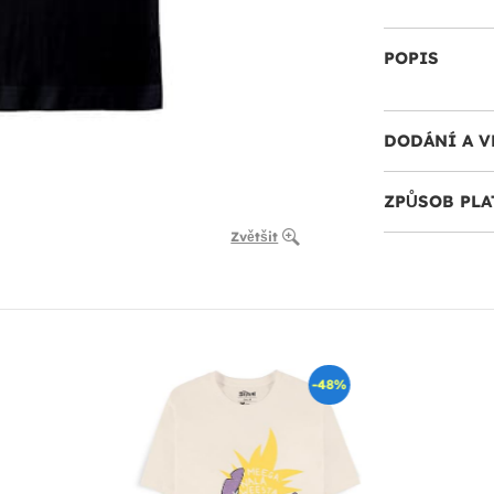
POPIS
DODÁNÍ A V
ZPŮSOB PLA
Zvětšit
-48%