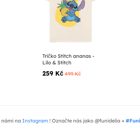
Tričko Stitch ananas -
Lilo & Stitch
259 Kč
499 Kč
 s námi na
Instagram
! Označte nás jako @funidelia +
#Funi