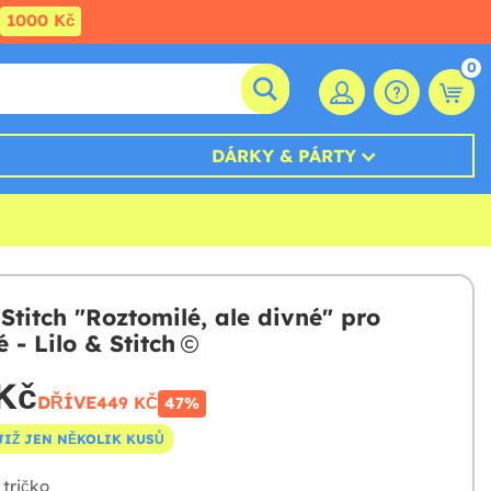
1000 Kč
0
DÁRKY & PÁRTY
 Stitch "Roztomilé, ale divné" pro
 - Lilo & Stitch
Kč
DŘÍVE
449 KČ
47%
JIŽ JEN NĚKOLIK KUSŮ
tričko