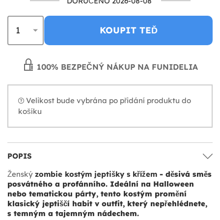
DORUČENO 2026-08-08
KOUPIT TEĎ
100% BEZPEČNÝ NÁKUP NA FUNIDELIA
Velikost bude vybrána po přidání produktu do
košíku
POPIS
Ženský
zombie kostým jeptišky s křížem
- děsivá směs
posvátného a profánního. Ideální na Halloween
nebo tematickou párty, tento kostým promění
klasický jeptiščí habit v outfit, který nepřehlédnete,
s temným a tajemným nádechem.