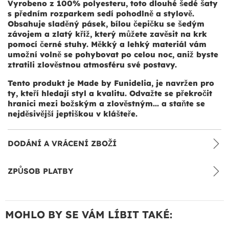
Vyrobeno z
100% polyesteru
, toto dlouhé šedé šaty
s předním rozparkem sedí pohodlně a stylově.
Obsahuje sladěný pásek, bílou čepičku se šedým
závojem a zlatý kříž, který můžete zavěsit na krk
pomocí černé stuhy. Měkký a lehký materiál vám
umožní volně se pohybovat po celou noc, aniž byste
ztratili zlověstnou atmosféru své postavy.
Tento produkt je
Made by Funidelia
, je navržen pro
ty, kteří hledají styl a kvalitu. Odvažte se překročit
hranici mezi božským a zlověstným... a staňte se
nejděsivější jeptiškou v klášteře.
DODÁNÍ A VRÁCENÍ ZBOŽÍ
ZPŮSOB PLATBY
MOHLO BY SE VÁM LÍBIT TAKÉ: