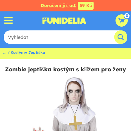
Doručení již od:
59 Kč
0
...
Kostýmy Jeptiška
Zombie jeptiška kostým s křížem pro ženy