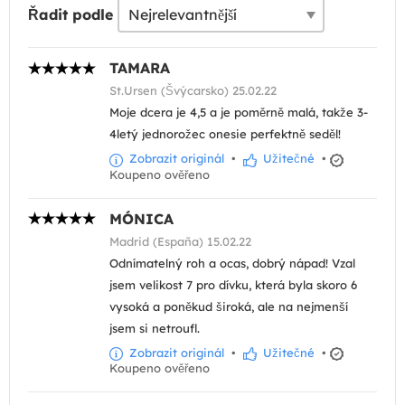
Řadit podle
TAMARA
St.Ursen (Švýcarsko) 25.02.22
Moje dcera je 4,5 a je poměrně malá, takže 3-
4letý jednorožec onesie perfektně seděl!
Zobrazit originál
•
Užitečné
•
Koupeno ověřeno
MÓNICA
Madrid (España) 15.02.22
Odnímatelný roh a ocas, dobrý nápad! Vzal
jsem velikost 7 pro dívku, která byla skoro 6
vysoká a poněkud široká, ale na nejmenší
jsem si netroufl.
Zobrazit originál
•
Užitečné
•
Koupeno ověřeno