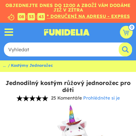
OBJEDNEJTE DNES DO 12:00 A ZBOŽÍ VÁM DODÁME
JIŽ V ZÍTRA
* DORUČENÍ NA ADRESU - EXPRES
:
:
08
53
42
0
...
Kostýmy Jednorožec
Jednodílný kostým růžový jednorožec pro
děti
25 Komentáře
Prohlédněte si je