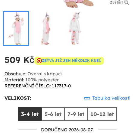
Zvětšit
509 Kč
ZBÝVÁ JIŽ JEN NĚKOLIK KUSŮ
Obsahuje:
Overal s kapucí
Materiál:
100% polyester
REFERENČNÍ ČÍSLO: 117317-0
VELIKOST:
Tabulka velikostí
3-4 let
5-6 let
7-9 let
10-12 let
DORUČENO 2026-08-07