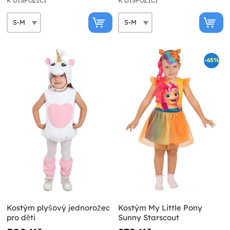
K DISPOZICI
K DISPOZICI
-65%
Kostým plyšový jednorožec
Kostým My Little Pony
pro děti
Sunny Starscout