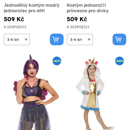
Jednodílný kostým modrý
Kostým jednorožčí
jednorožec pro děti
princezna pro dívky
509 Kč
509 Kč
K DISPOZICI
K DISPOZICI
-41%
-54%