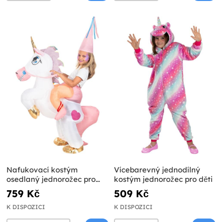
Nafukovací kostým
Vícebarevný jednodílný
osedlaný jednorožec pro
kostým jednorožec pro děti
děti
759 Kč
509 Kč
K DISPOZICI
K DISPOZICI