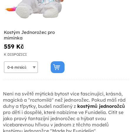
Kostým Jednorožec pro
miminka
559 Kč
K DISPOZICI
Není na světě mýtická bytost více fascinující, krásná,
magická a "roztomilá" než jednorožec. Pokud máš rád
duhy a třpytky, budeš nadšený z
kostýmů jednorožců
pro děti i dospělé, které nabízíme ve Funidelia. Cítit se
jako pravý fantazijní jednorožec a hýbat svou
vícebarevnou hřívou v jednom z těchto modelů
kostýmu jednorožce "Made by Funidelia".