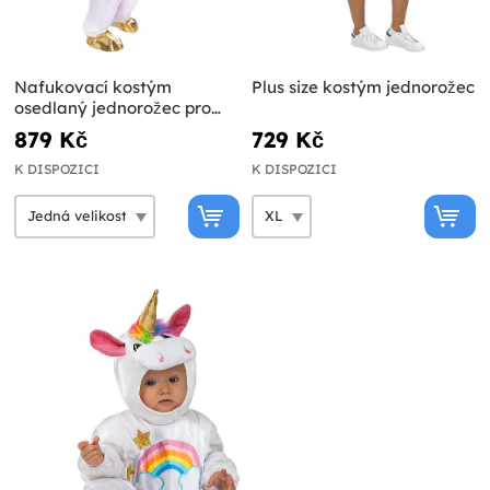
Nafukovací kostým
Plus size kostým jednorožec
osedlaný jednorožec pro
dospělé
879 Kč
729 Kč
K DISPOZICI
K DISPOZICI