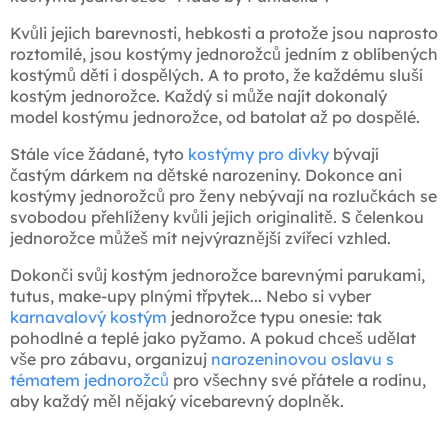
Kvůli jejich barevnosti, hebkosti a protože jsou naprosto
roztomilé, jsou kostýmy jednorožců jedním z oblíbených
kostýmů dětí i dospělých. A to proto, že každému sluší
kostým jednorožce. Každý si může najít dokonalý
model kostýmu jednorožce, od batolat až po dospělé.
Stále více žádané, tyto
kostýmy pro dívky
bývají
častým dárkem na dětské narozeniny. Dokonce ani
kostýmy jednorožců pro ženy nebývají na rozlučkách se
svobodou přehlíženy kvůli jejich originalitě. S čelenkou
jednorožce můžeš mít nejvýraznější zvířecí vzhled.
Dokonči svůj kostým jednorožce barevnými parukami,
tutus, make-upy plnými třpytek... Nebo si vyber
karnavalový kostým
jednorožce typu onesie: tak
pohodlné a teplé jako pyžamo. A pokud chceš udělat
vše pro zábavu, organizuj
narozeninovou oslavu s
tématem jednorožců
pro všechny své přátele a rodinu,
aby každý měl nějaký vícebarevný doplněk.