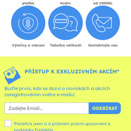
platba
hodin
od 1000Kc
Výměny a vrácení
Tabulka velikostí
Kontaktujte nás
PŘÍSTUP K EXKLUZIVNÍM AKCÍM*
Buďte první, kdo se dozví o novinkách a akcích
zaregistrováním svého e-mailu!
ODEBÍRAT
Přečetl/a jsem si a přijímám právní upozornění a
podmínky
Funidelia.