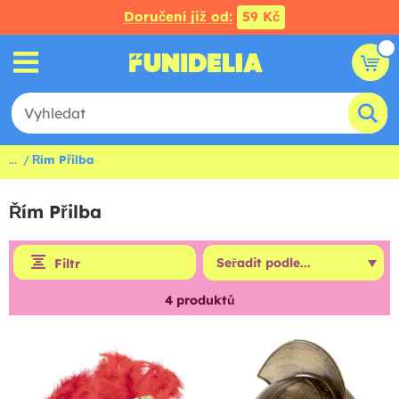
Doručení již od:
59 Kč
...
Řím Přilba
Řím Přilba
Filtr
4
produktů