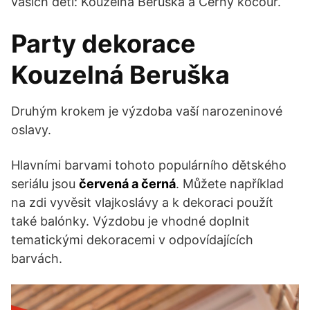
vašich dětí: Kouzelná Beruška a Černý kocour.
Party dekorace
Kouzelná Beruška
Druhým krokem je výzdoba vaší narozeninové
oslavy.
Hlavními barvami tohoto populárního dětského
seriálu jsou
červená a černá
. Můžete například
na zdi vyvěsit vlajkoslávy a k dekoraci použít
také balónky. Výzdobu je vhodné doplnit
tematickými dekoracemi v odpovídajících
barvách.