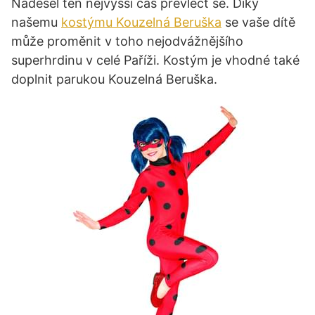
Nadešel ten nejvyšší čas převléct se. Díky
našemu
kostýmu Kouzelná Beruška
se vaše dítě
může proměnit v toho nejodvážnějšího
superhrdinu v celé Paříži. Kostým je vhodné také
doplnit parukou Kouzelná Beruška.