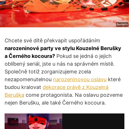
Chcete své dítě překvapit uspořádáním
narozeninové party ve stylu Kouzelné Berušky
a Černého kocoura?
Pokud se jedná o jejich
oblíbený seriál, jste u nás na správném místě.
Společně totiž zorganizujeme zcela
nezapomenutelnou
narozeninovou oslavu
které
budou kralovat
dekorace právě z Kouzelná
Beruška
come protagonista. Na oslavu pozveme
nejen Berušku, ale také Černého kocoura.