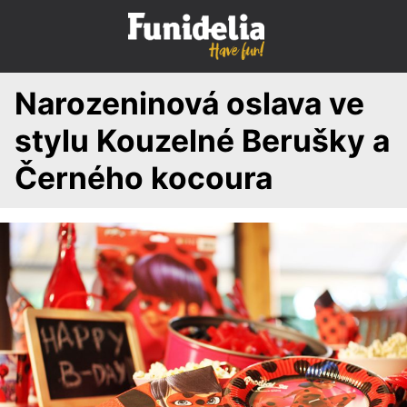
S
k
i
p
Narozeninová oslava ve
t
o
stylu Kouzelné Berušky a
c
o
Černého kocoura
n
t
e
n
t